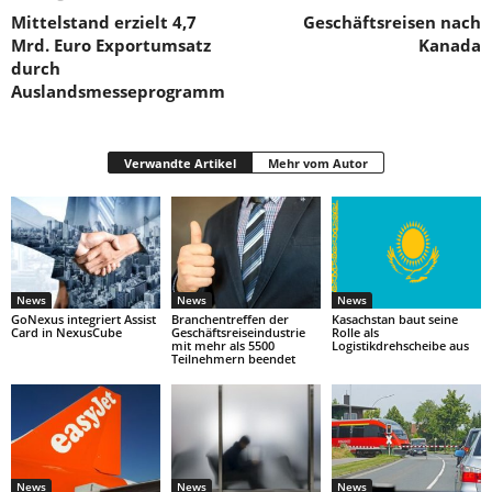
Mittelstand erzielt 4,7
Geschäftsreisen nach
Mrd. Euro Exportumsatz
Kanada
durch
Auslandsmesseprogramm
Verwandte Artikel
Mehr vom Autor
News
News
News
GoNexus integriert Assist
Branchentreffen der
Kasachstan baut seine
Card in NexusCube
Geschäftsreiseindustrie
Rolle als
mit mehr als 5500
Logistikdrehscheibe aus
Teilnehmern beendet
News
News
News