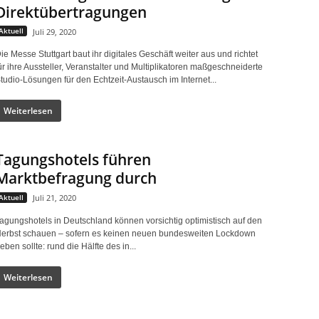
Direktübertragungen
Aktuell
Juli 29, 2020
ie Messe Stuttgart baut ihr digitales Geschäft weiter aus und richtet
ür ihre Aussteller, Veranstalter und Multiplikatoren maßgeschneiderte
tudio-Lösungen für den Echtzeit-Austausch im Internet...
Weiterlesen
Tagungshotels führen
Marktbefragung durch
Aktuell
Juli 21, 2020
agungshotels in Deutschland können vorsichtig optimistisch auf den
erbst schauen – sofern es keinen neuen bundesweiten Lockdown
eben sollte: rund die Hälfte des in...
Weiterlesen