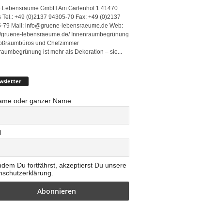
 Lebensräume GmbH Am Gartenhof 1 41470
 Tel.: +49 (0)2137 94305-70 Fax: +49 (0)2137
-79 Mail: info@gruene-lebensraeume.de Web:
://gruene-lebensraeume.de/ Innenraumbegrünung
roßraumbüros und Chefzimmer
raumbegrünung ist mehr als Dekoration – sie...
wsletter
ame oder ganzer Name
l
ndem Du fortfährst, akzeptierst Du unsere
nschutzerklärung.