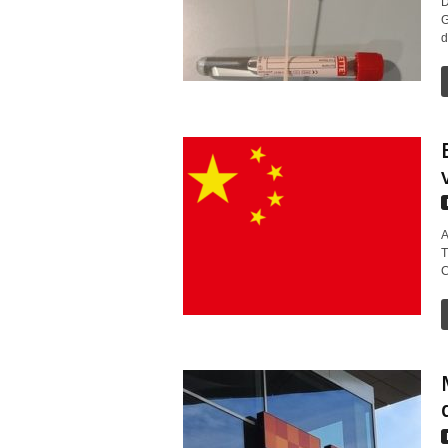
D
G
d
A
T
C