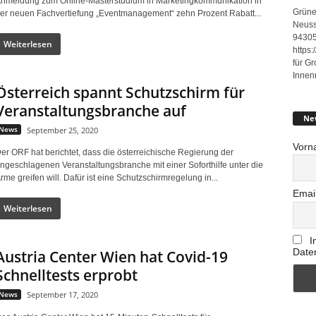
nmeldung zum Online-Masterstudium in Marketingkommunikation in
Grüne
er neuen Fachvertiefung „Eventmanagement“ zehn Prozent Rabatt...
Neuss
94305
Weiterlesen
https
für G
Innen
Österreich spannt Schutzschirm für
Veranstaltungsbranche auf
Ne
News
September 25, 2020
Vorn
er ORF hat berichtet, dass die österreichische Regierung der
ngeschlagenen Veranstaltungsbranche mit einer Soforthilfe unter die
rme greifen will. Dafür ist eine Schutzschirmregelung in...
Emai
Weiterlesen
I
Date
Austria Center Wien hat Covid-19
Schnelltests erprobt
News
September 17, 2020