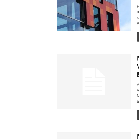
F
u
s
A
A
V
M
a