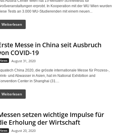
as Austria Center Wien hat 15-Minuten-Schnelltests für
roßveranstaltungen erprobt. In Kooperation mit der WU Wien wurden
iese Tests an 3.000 WU-Studierenden mit einem neuen...
Weiterlesen
Erste Messe in China seit Ausbruch
von COVID-19
News
August 31, 2020
quatech China 2020, die grösste internationale Messe für Prozess-,
rink- und Abwasser in Asien, hat im National Exhibition and
onvention Center in Shanghai (31....
Weiterlesen
Messen setzen wichtige Impulse für
die Erholung der Wirtschaft
News
August 20, 2020