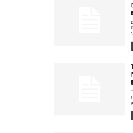
D
f
S
T
H
g