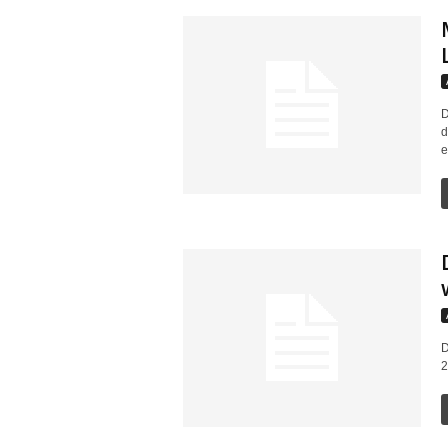
D
d
e
D
2