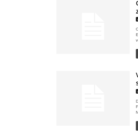
O
E
v
D
F
N