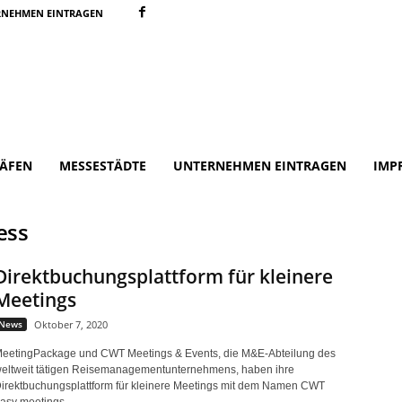
RNEHMEN EINTRAGEN
ÄFEN
MESSESTÄDTE
UNTERNEHMEN EINTRAGEN
IMP
ess
Direktbuchungsplattform für kleinere
Meetings
News
Oktober 7, 2020
eetingPackage und CWT Meetings & Events, die M&E-Abteilung des
eltweit tätigen Reisemanagementunternehmens, haben ihre
irektbuchungsplattform für kleinere Meetings mit dem Namen CWT
asy meetings...