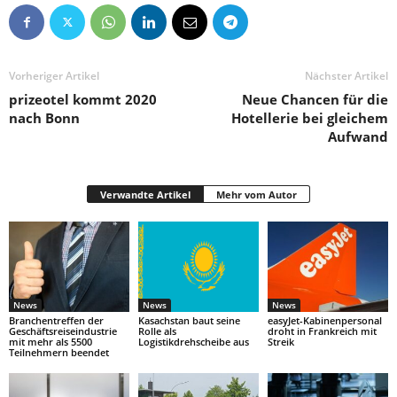
Vorheriger Artikel
Nächster Artikel
prizeotel kommt 2020
Neue Chancen für die
nach Bonn
Hotellerie bei gleichem
Aufwand
Verwandte Artikel
Mehr vom Autor
News
News
News
Branchentreffen der
Kasachstan baut seine
easyJet-Kabinenpersonal
Geschäftsreiseindustrie
Rolle als
droht in Frankreich mit
mit mehr als 5500
Logistikdrehscheibe aus
Streik
Teilnehmern beendet