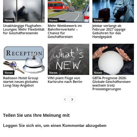
News
News
News
Unabhängige Flughafen-
Mehr Wettbewerb im
Jetstar verlangt ab
Lounges: Mehr Flexibilität
Bahnfernverkehr –
Februar 2027 üppige
für Geschäftsreisende
Chance für
Gebühren für das
Geschäftsreisen
Handgepäck
News
News
News
Radisson Hotel Group
VINI plant Flüge von
GBTA-Prognose 2026:
startet neues globales
Karlsruhe nach Berlin
Globale Geschäftsreisen
Long-Stay-Angebot
wachsen trotz
Preissteigerungen
Teilen Sie uns Ihre Meinung mit
Loggen Sie sich ein, um einen Kommentar abzugeben