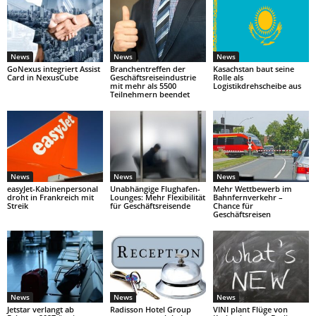
News
News
News
GoNexus integriert Assist
Branchentreffen der
Kasachstan baut seine
Card in NexusCube
Geschäftsreiseindustrie
Rolle als
mit mehr als 5500
Logistikdrehscheibe aus
Teilnehmern beendet
News
News
News
easyJet-Kabinenpersonal
Unabhängige Flughafen-
Mehr Wettbewerb im
droht in Frankreich mit
Lounges: Mehr Flexibilität
Bahnfernverkehr –
Streik
für Geschäftsreisende
Chance für
Geschäftsreisen
News
News
News
Jetstar verlangt ab
Radisson Hotel Group
VINI plant Flüge von