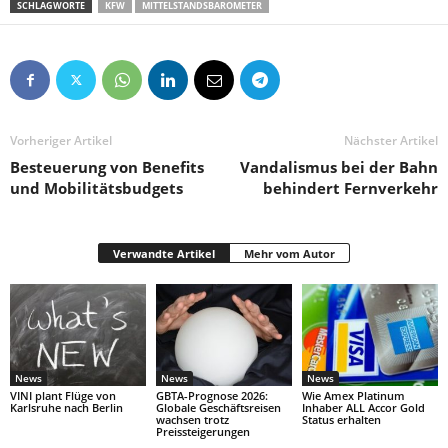
SCHLAGWORTE
KFW
MITTELSTANDSBAROMETER
Vorheriger Artikel
Nächster Artikel
Besteuerung von Benefits
Vandalismus bei der Bahn
und Mobilitätsbudgets
behindert Fernverkehr
Verwandte Artikel
Mehr vom Autor
News
News
News
VINI plant Flüge von
GBTA-Prognose 2026:
Wie Amex Platinum
Karlsruhe nach Berlin
Globale Geschäftsreisen
Inhaber ALL Accor Gold
wachsen trotz
Status erhalten
Preissteigerungen