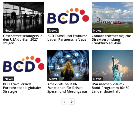
News
News
News
Geschäftsreisebudgets in
BCD Travel und Emburse
Condor eröffnet tägliche
den USA dürften 2027
bauen Partnerschaft aus
Direktverbindung
steigen
Frankfurt–Tel Aviv
News
News
News
BCD Travel erzielt
Amex GBT baut KI-
USA machen Visum-
Fortschritte bei globaler
Funktionen für Reisen,
Bond-Programm für 50
Strategie
Spesen und Meetings aus
Länder dauerhaft