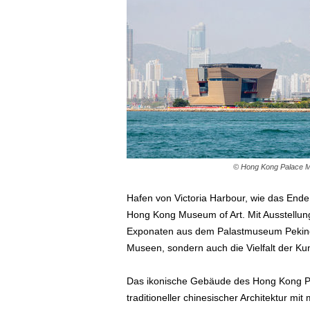
ä
f
t
s
r
e
i
s
e
n
|
© Hong Kong Palace 
D
i
Hafen von Victoria Harbour, wie das End
e
Hong Kong Museum of Art. Mit Ausstellun
n
s
Exponaten aus dem Palastmuseum Peking 
t
Museen, sondern auch die Vielfalt der Kun
r
e
Das ikonische Gebäude des Hong Kong Pal
i
traditioneller chinesischer Architektur 
s