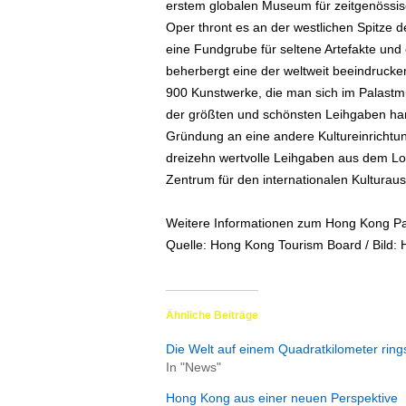
erstem globalen Museum für zeitgenössisc
e
Oper thront es an der westlichen Spitze d
n
|
eine Fundgrube für seltene Artefakte und 
B
beherbergt eine der weltweit beeindruck
u
900 Kunstwerke, die man sich im Palastmu
s
der größten und schönsten Leihgaben han
i
Gründung an eine andere Kultureinrichtu
n
dreizehn wertvolle Leihgaben aus dem Lo
e
Zentrum für den internationalen Kulturau
s
s
-
Weitere Informationen zum Hong Kong Pa
T
Quelle: Hong Kong Tourism Board / Bild
r
a
v
e
Ähnliche Beiträge
l
Die Welt auf einem Quadratkilometer rin
.
In "News"
d
e
Hong Kong aus einer neuen Perspektive