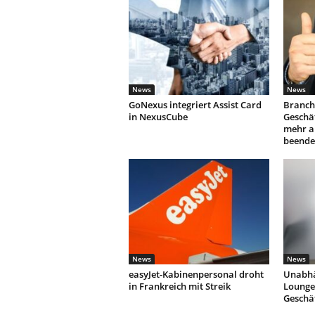
News
News
GoNexus integriert Assist Card
Branch
in NexusCube
Geschäf
mehr a
beende
News
News
easyJet-Kabinenpersonal droht
Unabhä
in Frankreich mit Streik
Lounges
Geschä