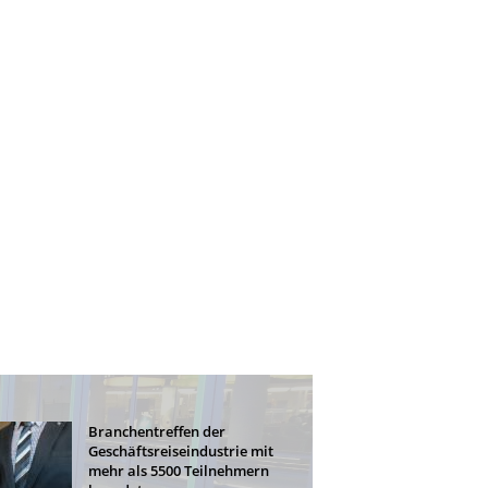
Branchentreffen der
Geschäftsreiseindustrie mit
mehr als 5500 Teilnehmern