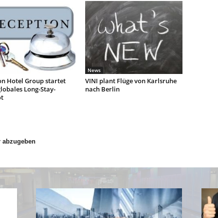
News
n Hotel Group startet
VINI plant Flüge von Karlsruhe
lobales Long-Stay-
nach Berlin
t
r abzugeben