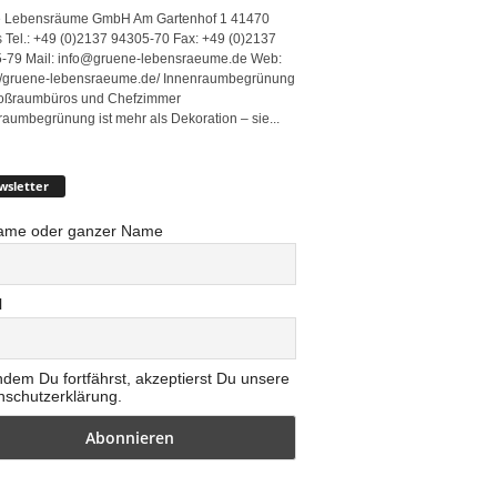
 Lebensräume GmbH Am Gartenhof 1 41470
 Tel.: +49 (0)2137 94305-70 Fax: +49 (0)2137
-79 Mail: info@gruene-lebensraeume.de Web:
://gruene-lebensraeume.de/ Innenraumbegrünung
roßraumbüros und Chefzimmer
raumbegrünung ist mehr als Dekoration – sie...
wsletter
ame oder ganzer Name
l
ndem Du fortfährst, akzeptierst Du unsere
nschutzerklärung.