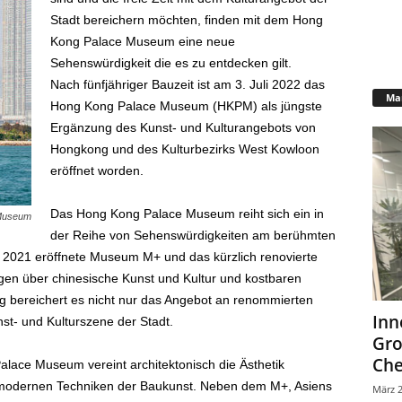
Stadt bereichern möchten, finden mit dem Hong
Kong Palace Museum eine neue
Sehenswürdigkeit die es zu entdecken gilt.
Nach fünfjähriger Bauzeit ist am 3. Juli 2022 das
Mar
Hong Kong Palace Museum (HKPM) als jüngste
Ergänzung des Kunst- und Kulturangebots von
Hongkong und des Kulturbezirks West Kowloon
eröffnet worden.
Das Hong Kong Palace Museum reiht sich ein in
Museum
der Reihe von Sehenswürdigkeiten am berühmten
e 2021 eröffnete Museum M+ und das kürzlich renovierte
gen über chinesische Kunst und Kultur und kostbaren
bereichert es nicht nur das Angebot an renommierten
Inn
st- und Kulturszene der Stadt.
Gr
Che
ace Museum vereint architektonisch die Ästhetik
mit modernen Techniken der Baukunst. Neben dem M+, Asiens
März 2