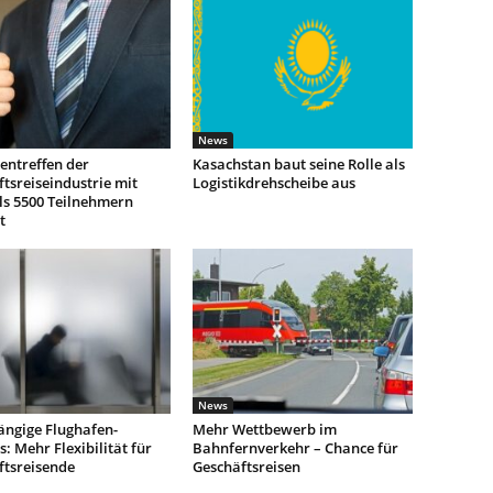
News
entreffen der
Kasachstan baut seine Rolle als
tsreiseindustrie mit
Logistikdrehscheibe aus
ls 5500 Teilnehmern
t
News
ngige Flughafen-
Mehr Wettbewerb im
: Mehr Flexibilität für
Bahnfernverkehr – Chance für
ftsreisende
Geschäftsreisen