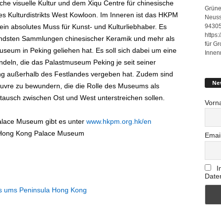
he visuelle Kultur und dem Xiqu Centre für chinesische
Grüne
es Kulturdistrikts West Kowloon. Im Inneren ist das HKPM
Neuss
94305
ein absolutes Muss für Kunst- und Kulturliebhaber. Es
https
endsten Sammlungen chinesischer Keramik und mehr als
für G
seum in Peking geliehen hat. Es soll sich dabei um eine
Innen
deln, die das Palastmuseum Peking je seit seiner
ng außerhalb des Festlandes vergeben hat. Zudem sind
Ne
uvre zu bewundern, die die Rolle des Museums als
stausch zwischen Ost und West unterstreichen sollen.
Vorn
lace Museum gibt es unter
www.hkpm.org.hk/en
: Hong Kong Palace Museum
Emai
I
Date
gs ums Peninsula Hong Kong