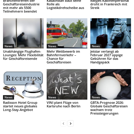
Branchentreffen der
Kasachstan baut seine
easyJet-Kabinenpersonal
Geschäftsreiseindustrie
Rolle als
droht in Frankreich mit
mit mehr als 5500
Logistikdrehscheibe aus
Streik
Teilnehmern beendet
News
News
News
Unabhängige Flughafen-
Mehr Wettbewerb im
Jetstar verlangt ab
Lounges: Mehr Flexibilität
Bahnfernverkehr –
Februar 2027 üppige
für Geschäftsreisende
Chance für
Gebühren für das
Geschäftsreisen
Handgepäck
News
News
News
Radisson Hotel Group
VINI plant Flüge von
GBTA-Prognose 2026:
startet neues globales
Karlsruhe nach Berlin
Globale Geschäftsreisen
Long-Stay-Angebot
wachsen trotz
Preissteigerungen