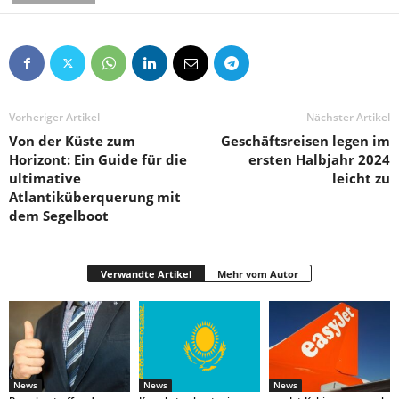
Vorheriger Artikel
Nächster Artikel
Von der Küste zum
Geschäftsreisen legen im
Horizont: Ein Guide für die
ersten Halbjahr 2024
ultimative
leicht zu
Atlantiküberquerung mit
dem Segelboot
Verwandte Artikel
Mehr vom Autor
News
News
News