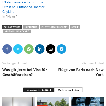
Pilotengewerkschaft ruft zu
Streik bei Lufthansa-Tochter
CityLine
In "News"
SCHLAGWORTE
LUFTHANSA
PILOTENGEWERKSCHAFT
STREIK
VEREINIGUNG COCKPIT
Vorheriger Artikel
Nächster Artikel
Was gilt jetzt bei Visa für
Flüge von Paris nach New
Geschäftsreisen?
York
Verwandte Artikel
Mehr vom Autor