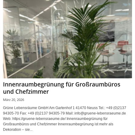
Innenraumbegrünung für Großraumbüros
und Chefzimmer
März 20, 2026
Grüne Lebensräume GmbH Am Gartenhof 1 41470 Neuss Tel.: +49 (0)2137
94305-70 Fax: +49 (0)2137 94305-79 Mail: info@gruene-lebensraeume.de
Web: https://gruene-lebensraeume.de/ Innenraumbegrünung für
Großraumbüros und Chefzimmer Innenraumbegrünung ist mehr als
Dekoration – sie...