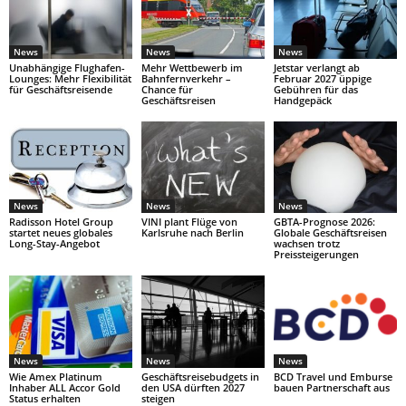
News
News
News
Unabhängige Flughafen-
Mehr Wettbewerb im
Jetstar verlangt ab
Lounges: Mehr Flexibilität
Bahnfernverkehr –
Februar 2027 üppige
für Geschäftsreisende
Chance für
Gebühren für das
Geschäftsreisen
Handgepäck
News
News
News
Radisson Hotel Group
VINI plant Flüge von
GBTA-Prognose 2026:
startet neues globales
Karlsruhe nach Berlin
Globale Geschäftsreisen
Long-Stay-Angebot
wachsen trotz
Preissteigerungen
News
News
News
Wie Amex Platinum
Geschäftsreisebudgets in
BCD Travel und Emburse
Inhaber ALL Accor Gold
den USA dürften 2027
bauen Partnerschaft aus
Status erhalten
steigen