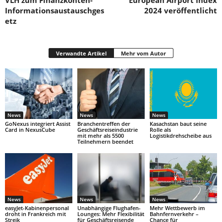
VLH zum Finanzkonten-
European Airport Index
Informationsaustauschges
2024 veröffentlicht
etz
Verwandte Artikel
Mehr vom Autor
News
News
News
GoNexus integriert Assist
Branchentreffen der
Kasachstan baut seine
Card in NexusCube
Geschäftsreiseindustrie
Rolle als
mit mehr als 5500
Logistikdrehscheibe aus
Teilnehmern beendet
News
News
News
easyJet-Kabinenpersonal
Unabhängige Flughafen-
Mehr Wettbewerb im
droht in Frankreich mit
Lounges: Mehr Flexibilität
Bahnfernverkehr –
Streik
für Geschäftsreisende
Chance für