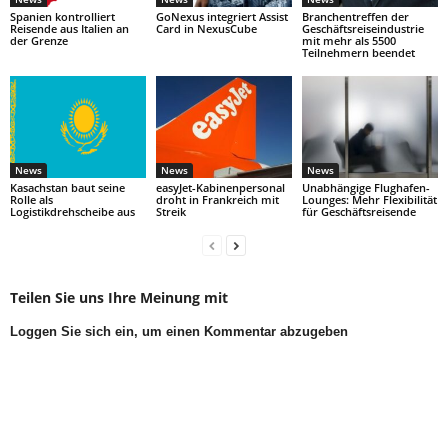
Spanien kontrolliert
GoNexus integriert Assist
Branchentreffen der
Reisende aus Italien an
Card in NexusCube
Geschäftsreiseindustrie
der Grenze
mit mehr als 5500
Teilnehmern beendet
News
News
News
Kasachstan baut seine
easyJet-Kabinenpersonal
Unabhängige Flughafen-
Rolle als
droht in Frankreich mit
Lounges: Mehr Flexibilität
Logistikdrehscheibe aus
Streik
für Geschäftsreisende
Teilen Sie uns Ihre Meinung mit
Loggen Sie sich ein, um einen Kommentar abzugeben