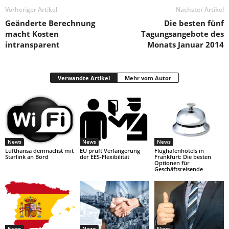
Vorheriger Artikel
Nächster Artikel
Geänderte Berechnung
Die besten fünf
macht Kosten
Tagungsangebote des
intransparent
Monats Januar 2014
Verwandte Artikel
Mehr vom Autor
News
News
News
Lufthansa demnächst mit
EU prüft Verlängerung
Flughafenhotels in
Starlink an Bord
der EES-Flexibilität
Frankfurt: Die besten
Optionen für
Geschäftsreisende
News
News
News