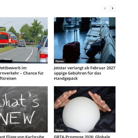
News
ettbewerb im
Jetstar verlangt ab Februar 2027
rnverkehr – Chance für
üppige Gebühren für das
ftsreisen
Handgepäck
News
ant Flüge von Karlsruhe
GBTA-Prognose 2026: Globale