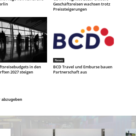
rlin
Geschäftsreisen wachsen trotz
Preissteigerungen
News
tsreisebudgets in den
BCD Travel und Emburse bauen
ften 2027 steigen
Partnerschaft aus
r abzugeben