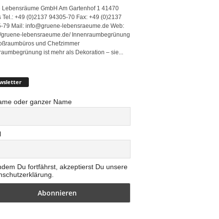
 Lebensräume GmbH Am Gartenhof 1 41470
 Tel.: +49 (0)2137 94305-70 Fax: +49 (0)2137
-79 Mail: info@gruene-lebensraeume.de Web:
://gruene-lebensraeume.de/ Innenraumbegrünung
roßraumbüros und Chefzimmer
raumbegrünung ist mehr als Dekoration – sie...
wsletter
ame oder ganzer Name
l
ndem Du fortfährst, akzeptierst Du unsere
nschutzerklärung.