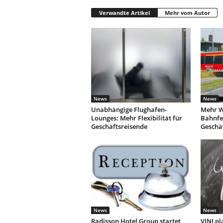
Verwandte Artikel
Mehr vom Autor
News
News
Unabhängige Flughafen-
Mehr W
Lounges: Mehr Flexibilität für
Bahnfe
Geschäftsreisende
Geschä
News
News
Radisson Hotel Group startet
VINI pl