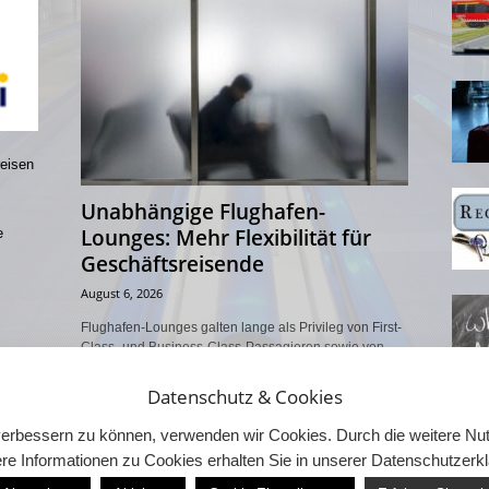
reisen
Unabhängige Flughafen-
Lounges: Mehr Flexibilität für
e
Geschäftsreisende
August 6, 2026
Flughafen-Lounges galten lange als Privileg von First-
Class- und Business-Class-Passagieren sowie von
Vielfliegern mit entsprechendem Status. Dieses Modell
verändert sich: Neben den exklusiven Bereichen
Datenschutz & Cookies
einzelner...
d verbessern zu können, verwenden wir Cookies. Durch die weitere 
re Informationen zu Cookies erhalten Sie in unserer Datenschutzerk