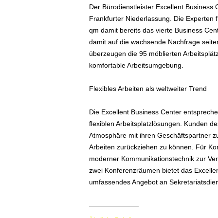
Der Bürodienstleister Excellent Business
ä
Frankfurter Niederlassung. Die Experten f
f
t
qm damit bereits das vierte Business Cen
s
damit auf die wachsende Nachfrage seiten
r
überzeugen die 95 möblierten Arbeitsplät
e
komfortable Arbeitsumgebung.
i
s
Flexibles Arbeiten als weltweiter Trend
e
n
|
Die Excellent Business Center entspreche
D
flexiblen Arbeitsplatzlösungen. Kunden de
i
Atmosphäre mit ihren Geschäftspartner zu
e
Arbeiten zurückziehen zu können. Für K
n
moderner Kommunikationstechnik zur Verf
s
zwei Konferenzräumen bietet das Excellen
t
umfassendes Angebot an Sekretariatsdien
r
e
i
s