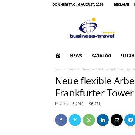
DONNERSTAG , 6 AUGUST, 2026
REKLAME
B
u
s
i
n
e
s
H
NEWS
KATALOG
FLUGH
s
T
O
Start
News
Neue flexible Arbeitsplatzlösungen 
r
Neue flexible Arbe
a
M
v
Frankfurter Tower
e
E
l
|
November 5, 2012
274
G
e
s
c
h