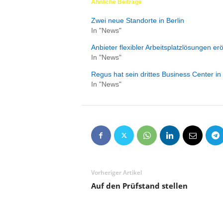
Ähnliche Beiträge
e
n
Zwei neue Standorte in Berlin
|
In "News"
B
Anbieter flexibler Arbeitsplatzlösungen e
u
In "News"
s
i
Regus hat sein drittes Business Center in
n
In "News"
e
s
s
-
T
r
a
v
Vorheriger Artikel
e
l
Auf den Prüfstand stellen
.
d
e