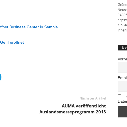
Grüne
Neuss
94305
https
für G
röffnet Business Center in Sambia
Innen
 Genf eröffnet
Ne
Vorn
Emai
I
Nächster Artikel
Date
AUMA veröffentlicht
Auslandsmesseprogramm 2013