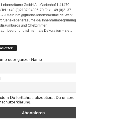
 Lebensräume GmbH Am Gartenhof 1 41470
 Tel.: +49 (0)2137 94305-70 Fax: +49 (0)2137
-79 Mail: info@gruene-lebensraeume.de Web:
://gruene-lebensraeume.de/ Innenraumbegrünung
roßraumbüros und Chefzimmer
raumbegrünung ist mehr als Dekoration – sie...
wsletter
ame oder ganzer Name
l
ndem Du fortfährst, akzeptierst Du unsere
nschutzerklärung.