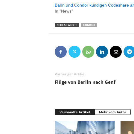
e
Bahn und Condor kündigen Codeshare a
n
In "News"
|
B
SCHLAGWORTE
CONDOR
u
s
i
n
e
s
s
-
Vorheriger Artikel
T
Flüge von Berlin nach Genf
r
a
v
e
l
Verwandte Artikel
Mehr vom Autor
.
d
e