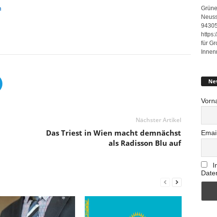
n
Grüne
Neuss
94305
https
für G
Innen
Ne
Vorn
Nächster Artikel
Das Triest in Wien macht demnächst
Emai
als Radisson Blu auf
I
Date