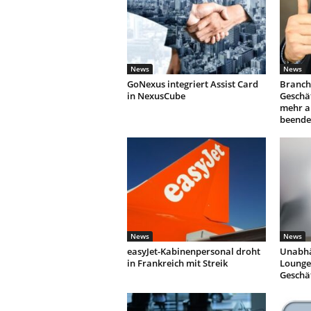
News
News
GoNexus integriert Assist Card
Branch
in NexusCube
Geschäf
mehr a
beende
News
News
easyJet-Kabinenpersonal droht
Unabhä
in Frankreich mit Streik
Lounges
Geschä