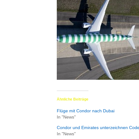
ä
f
t
s
r
e
i
s
e
n
|
D
i
e
n
Ähnliche Beiträge
s
t
Flüge mit Condor nach Dubai
r
In "News"
e
Condor und Emirates unterzeichnen Cod
i
In "News"
s