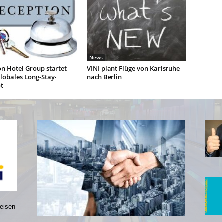
News
n Hotel Group startet
VINI plant Flüge von Karlsruhe
lobales Long-Stay-
nach Berlin
t
reisen