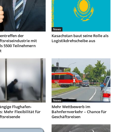
News
entreffen der
Kasachstan baut seine Rolle als
tsreiseindustrie mit
Logistikdrehscheibe aus
ls 5500 Teilnehmern
t
News
ngige Flughafen-
Mehr Wettbewerb im
: Mehr Flexibilität für
Bahnfernverkehr – Chance für
ftsreisende
Geschäftsreisen