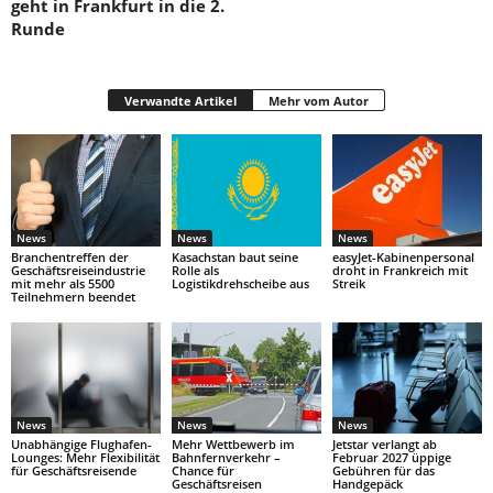
geht in Frankfurt in die 2.
Runde
Verwandte Artikel
Mehr vom Autor
News
News
News
Branchentreffen der
Kasachstan baut seine
easyJet-Kabinenpersonal
Geschäftsreiseindustrie
Rolle als
droht in Frankreich mit
mit mehr als 5500
Logistikdrehscheibe aus
Streik
Teilnehmern beendet
News
News
News
Unabhängige Flughafen-
Mehr Wettbewerb im
Jetstar verlangt ab
Lounges: Mehr Flexibilität
Bahnfernverkehr –
Februar 2027 üppige
für Geschäftsreisende
Chance für
Gebühren für das
Geschäftsreisen
Handgepäck