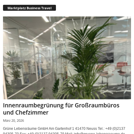
Marktplatz Business Travel
Innenraumbegrünung für Großraumbüros
und Chefzimmer
März 20, 2026
Grüne Lebensräume GmbH Am Gartenhof 1 41470 Neuss Tel.: +49 (0)2137
94305-70 Fax: +49 (0)2137 94305-79 Mail: info@gruene-lebensraeume.de