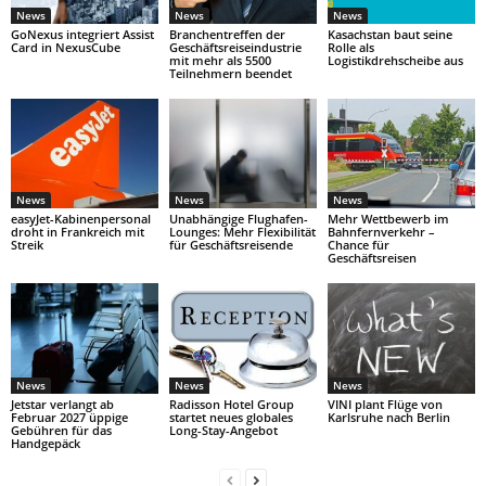
News
News
News
GoNexus integriert Assist
Branchentreffen der
Kasachstan baut seine
Card in NexusCube
Geschäftsreiseindustrie
Rolle als
mit mehr als 5500
Logistikdrehscheibe aus
Teilnehmern beendet
News
News
News
easyJet-Kabinenpersonal
Unabhängige Flughafen-
Mehr Wettbewerb im
droht in Frankreich mit
Lounges: Mehr Flexibilität
Bahnfernverkehr –
Streik
für Geschäftsreisende
Chance für
Geschäftsreisen
News
News
News
Jetstar verlangt ab
Radisson Hotel Group
VINI plant Flüge von
Februar 2027 üppige
startet neues globales
Karlsruhe nach Berlin
Gebühren für das
Long-Stay-Angebot
Handgepäck