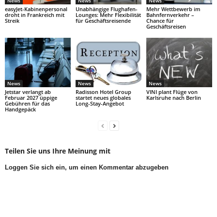
News
News
News
easyJet-Kabinenpersonal
Unabhängige Flughafen-
Mehr Wettbewerb im
droht in Frankreich mit
Lounges: Mehr Flexibilität
Bahnfernverkehr –
Streik
für Geschäftsreisende
Chance für
Geschäftsreisen
News
News
News
Jetstar verlangt ab
Radisson Hotel Group
VINI plant Flüge von
Februar 2027 üppige
startet neues globales
Karlsruhe nach Berlin
Gebühren für das
Long-Stay-Angebot
Handgepäck
Teilen Sie uns Ihre Meinung mit
Loggen Sie sich ein, um einen Kommentar abzugeben