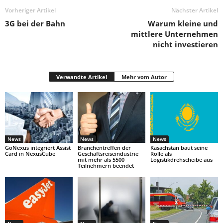
Vorheriger Artikel
Nächster Artikel
3G bei der Bahn
Warum kleine und
mittlere Unternehmen
nicht investieren
Verwandte Artikel
Mehr vom Autor
News
News
News
GoNexus integriert Assist
Branchentreffen der
Kasachstan baut seine
Card in NexusCube
Geschäftsreiseindustrie
Rolle als
mit mehr als 5500
Logistikdrehscheibe aus
Teilnehmern beendet