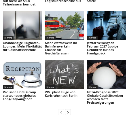
mit mehr als 5500
Logistikdrehscheibe aus
Streik
Teilnehmern beendet
News
News
News
Unabhängige Flughafen-
Mehr Wettbewerb im
Jetstar verlangt ab
Lounges: Mehr Flexibilität
Bahnfernverkehr –
Februar 2027 üppige
für Geschäftsreisende
Chance für
Gebühren für das
Geschäftsreisen
Handgepäck
News
News
News
Radisson Hotel Group
VINI plant Flüge von
GBTA-Prognose 2026:
startet neues globales
Karlsruhe nach Berlin
Globale Geschäftsreisen
Long-Stay-Angebot
wachsen trotz
Preissteigerungen