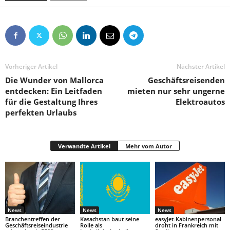
Vorheriger Artikel
Nächster Artikel
Die Wunder von Mallorca
Geschäftsreisenden
entdecken: Ein Leitfaden
mieten nur sehr ungerne
für die Gestaltung Ihres
Elektroautos
perfekten Urlaubs
Verwandte Artikel
Mehr vom Autor
News
News
News
Branchentreffen der
Kasachstan baut seine
easyJet-Kabinenpersonal
Geschäftsreiseindustrie
Rolle als
droht in Frankreich mit