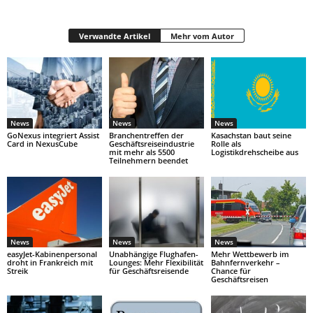
Verwandte Artikel
Mehr vom Autor
News
News
News
GoNexus integriert Assist
Branchentreffen der
Kasachstan baut seine
Card in NexusCube
Geschäftsreiseindustrie
Rolle als
mit mehr als 5500
Logistikdrehscheibe aus
Teilnehmern beendet
News
News
News
easyJet-Kabinenpersonal
Unabhängige Flughafen-
Mehr Wettbewerb im
droht in Frankreich mit
Lounges: Mehr Flexibilität
Bahnfernverkehr –
Streik
für Geschäftsreisende
Chance für
Geschäftsreisen