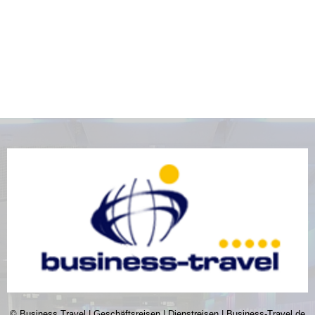
© Business Travel | Geschäftsreisen | Dienstreisen | Business-Travel.de