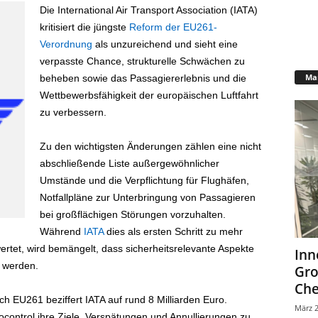
Die International Air Transport Association (IATA)
kritisiert die jüngste
Reform der EU261-
Verordnung
als unzureichend und sieht eine
verpasste Chance, strukturelle Schwächen zu
Mar
beheben sowie das Passagiererlebnis und die
Wettbewerbsfähigkeit der europäischen Luftfahrt
zu verbessern.
Zu den wichtigsten Änderungen zählen eine nicht
abschließende Liste außergewöhnlicher
Umstände und die Verpflichtung für Flughäfen,
Notfallpläne zur Unterbringung von Passagieren
bei großflächigen Störungen vorzuhalten.
Während
IATA
dies als ersten Schritt zu mehr
rtet, wird bemängelt, dass sicherheitsrelevante Aspekte
Inn
t werden.
Gr
Che
ch EU261 beziffert IATA auf rund 8 Milliarden Euro.
März 2
ocontrol ihre Ziele, Verspätungen und Annullierungen zu