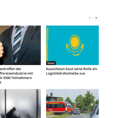
News
entreffen der
Kasachstan baut seine Rolle als
tsreiseindustrie mit
Logistikdrehscheibe aus
ls 5500 Teilnehmern
t