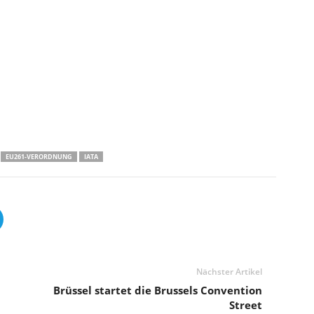
EU261-VERORDNUNG
IATA
Nächster Artikel
Brüssel startet die Brussels Convention
Street