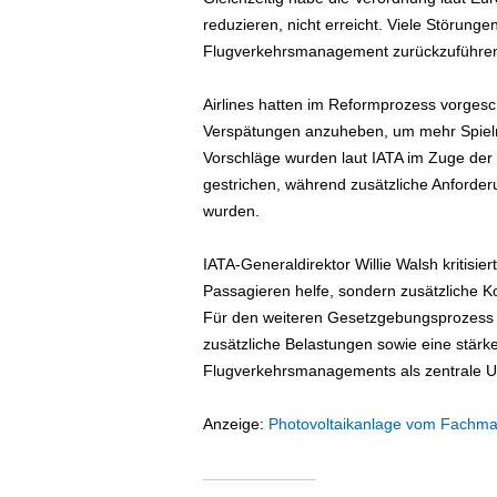
e
reduzieren, nicht erreicht. Viele Störunge
n
Flugverkehrsmanagement zurückzuführen u
|
B
Airlines hatten im Reformprozess vorgesc
u
s
Verspätungen anzuheben, um mehr Spielra
i
Vorschläge wurden laut IATA im Zuge de
n
gestrichen, während zusätzliche Anforde
e
wurden.
s
s
IATA-Generaldirektor Willie Walsh kritisi
-
Passagieren helfe, sondern zusätzliche Ko
T
r
Für den weiteren Gesetzgebungsprozess 
a
zusätzliche Belastungen sowie eine stär
v
Flugverkehrsmanagements als zentrale Ur
e
l
Anzeige:
Photovoltaikanlage vom Fachma
.
d
e