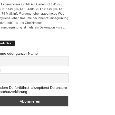
 Lebensräume GmbH Am Gartenhof 1 41470
 Tel.: +49 (0)2137 94305-70 Fax: +49 (0)2137
-79 Mail: info@gruene-lebensraeume.de Web:
://gruene-lebensraeume.de/ Innenraumbegrünung
roßraumbüros und Chefzimmer
raumbegrünung ist mehr als Dekoration – sie...
wsletter
ame oder ganzer Name
l
ndem Du fortfährst, akzeptierst Du unsere
nschutzerklärung.