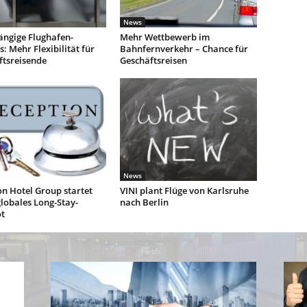
News
ngige Flughafen-
Mehr Wettbewerb im
: Mehr Flexibilität für
Bahnfernverkehr – Chance für
ftsreisende
Geschäftsreisen
News
n Hotel Group startet
VINI plant Flüge von Karlsruhe
lobales Long-Stay-
nach Berlin
t