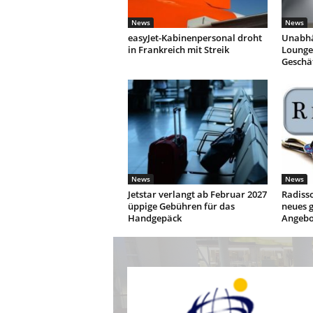
News
News
easyJet-Kabinenpersonal droht
Unabhä
in Frankreich mit Streik
Lounges
Geschä
News
News
Jetstar verlangt ab Februar 2027
Radisso
üppige Gebühren für das
neues g
Handgepäck
Angebo