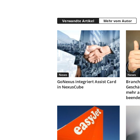
Verwandte Artikel
Mehr vom Autor
News
News
GoNexus integriert Assist Card
Branch
in NexusCube
Geschäf
mehr a
beende