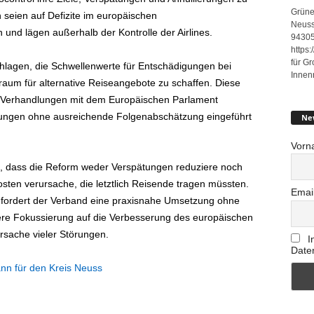
Grüne
n seien auf Defizite im europäischen
Neuss
nd lägen außerhalb der Kontrolle der Airlines.
94305
https
für G
hlagen, die Schwellenwerte für Entschädigungen bei
Innen
um für alternative Reiseangebote zu schaffen. Diese
r Verhandlungen mit dem Europäischen Parlament
rungen ohne ausreichende Folgenabschätzung eingeführt
Ne
Vorn
ert, dass die Reform weder Verspätungen reduziere noch
sten verursache, die letztlich Reisende tragen müssten.
Emai
fordert der Verband eine praxisnahe Umsetzung ohne
kere Fokussierung auf die Verbesserung des europäischen
sache vieler Störungen.
I
Date
nn für den Kreis Neuss