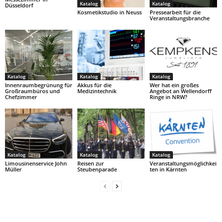
Katalog
Katalog
Düsseldorf
Kosmetikstudio in Neuss
Pressearbeit für die
Veranstaltungsbranche
Katalog
Katalog
Katalog
Innenraumbegrünung für
Akkus für die
Wer hat ein großes
Großraumbüros und
Medizintechnik
Angebot an Wellendorff
Chefzimmer
Ringe in NRW?
Katalog
Katalog
Katalog
Limousinenservice John
Reisen zur
Veranstaltungsmöglichkei
Müller
Steubenparade
ten in Kärnten