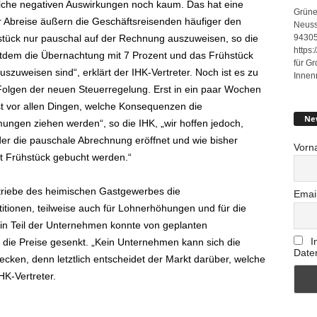
olche negativen Auswirkungen noch kaum. Das hat eine
Grüne
r Abreise äußern die Geschäftsreisenden häufiger den
Neuss
94305
tück nur pauschal auf der Rechnung auszuweisen, so die
https
seitdem die Übernachtung mit 7 Prozent und das Frühstück
für G
szuweisen sind“, erklärt der IHK-Vertreter. Noch ist es zu
Innen
 Folgen der neuen Steuerregelung. Erst in ein paar Wochen
 ist vor allen Dingen, welche Konsequenzen die
Ne
gen ziehen werden“, so die IHK, „wir hoffen jedoch,
er die pauschale Abrechnung eröffnet und wie bisher
Vorn
t Frühstück gebucht werden.“
triebe des heimischen Gastgewerbes die
Emai
tionen, teilweise auch für Lohnerhöhungen und für die
 Ein Teil der Unternehmen konnte von geplanten
I
ie Preise gesenkt. „Kein Unternehmen kann sich die
Date
cken, denn letztlich entscheidet der Markt darüber, welche
HK-Vertreter.