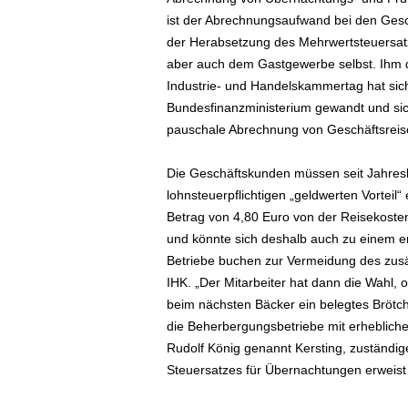
ä
ist der Abrechnungsaufwand bei den Gesch
f
der Herabsetzung des Mehrwertsteuersatz
t
aber auch dem Gastgewerbe selbst. Ihm 
s
Industrie- und Handelskammertag hat sic
r
Bundesfinanzministerium gewandt und sic
e
pauschale Abrechnung von Geschäftsreise
i
s
e
Die Geschäftskunden müssen seit Jahresbe
n
lohnsteuerpflichtigen „geldwerten Vorteil
|
Betrag von 4,80 Euro von der Reisekoste
D
und könnte sich deshalb auch zu einem e
i
Betriebe buchen zur Vermeidung des zusä
e
IHK. „Der Mitarbeiter hat dann die Wahl, o
n
s
beim nächsten Bäcker ein belegtes Brötch
t
die Beherbergungsbetriebe mit erheblich
r
Rudolf König genannt Kersting, zuständi
e
Steuersatzes für Übernachtungen erweist 
i
s