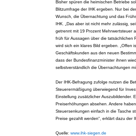
Bisher spüren die heimischen Betriebe s
e
Blitzumfrage der IHK ergeben. Nur bei de
n
|
Wunsch, die Übernachtung und das Frühs
B
IHK. „Das aber ist nicht mehr zulässig, 
u
getrennt mit 19 Prozent Mehrwertsteuer au
s
früh für Aussagen über die tatsächlichen
i
wird sich ein klares Bild ergeben. „Offen
n
Geschäftskunden aus den neuen Bestimmun
e
dass der Bundesfinanzminister ihnen wied
s
s
selbstverständlich die Übernachtungen mi
-
T
Der IHK-Befragung zufolge nutzen die Be
r
Steuerermäßigung überwiegend für Investi
a
Einstellung zusätzlicher Auszubildender.
v
Preiserhöhungen absehen. Andere haben d
e
Steuersenkungen einfach in die Tasche ste
l
.
Preise gezahlt werden“, erklärt dazu der I
d
e
Quelle:
www.ihk-siegen.de