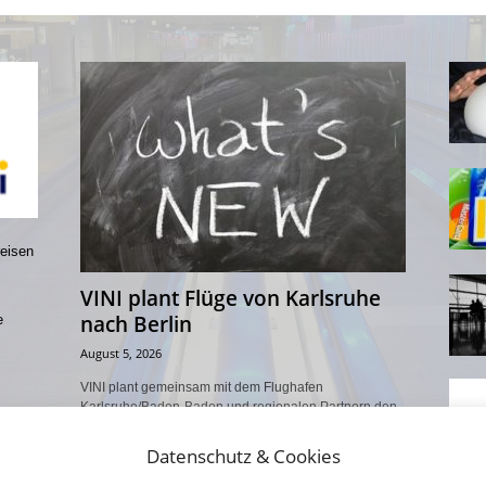
reisen
VINI plant Flüge von Karlsruhe
nach Berlin
e
August 5, 2026
VINI plant gemeinsam mit dem Flughafen
Karlsruhe/Baden-Baden und regionalen Partnern den
Aufbau einer neuen, nachfrageorientierten Verbindung
in die Hauptstadtregion. Vorgesehen ist ein Soft-Start
Datenschutz & Cookies
für...