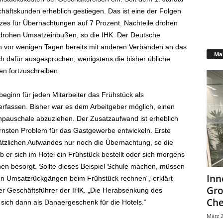
äftskunden erheblich gestiegen. Das ist eine der Folgen
es für Übernachtungen auf 7 Prozent. Nachteile drohen
drohen Umsatzeinbußen, so die IHK. Der Deutsche
h vor wenigen Tagen bereits mit anderen Verbänden an das
Mar
h dafür ausgesprochen, wenigstens die bisher übliche
n fortzuschreiben.
ginn für jeden Mitarbeiter das Frühstück als
“ erfassen. Bisher war es dem Arbeitgeber möglich, einen
npauschale abzuziehen. Der Zusatzaufwand ist erheblich
rnsten Problem für das Gastgewerbe entwickeln. Erste
tzlichen Aufwandes nur noch die Übernachtung, so die
b er sich im Hotel ein Frühstück bestellt oder sich morgens
en besorgt. Sollte dieses Beispiel Schule machen, müssen
Inn
en Umsatzrückgängen beim Frühstück rechnen“, erklärt
Gr
ger Geschäftsführer der IHK. „Die Herabsenkung des
Che
sich dann als Danaergeschenk für die Hotels.“
März 2