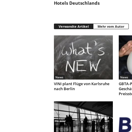
Hotels Deutschlands
Verwandte Artikel
Mehr vom Autor
News
News
VINI plant Flüge von Karlsruhe
GBTA-P
nach Berlin
Geschäf
Preiss