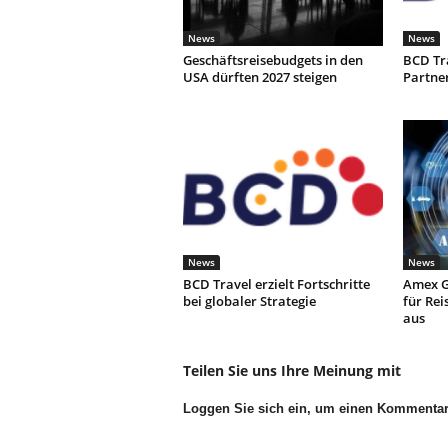
News
News
Geschäftsreisebudgets in den
BCD Tr
USA dürften 2027 steigen
Partne
News
News
BCD Travel erzielt Fortschritte
Amex G
bei globaler Strategie
für Rei
aus
Teilen Sie uns Ihre Meinung mit
Loggen Sie sich ein, um einen Kommenta