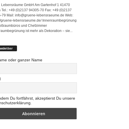
 Lebensräume GmbH Am Gartenhof 1 41470
 Tel.: +49 (0)2137 94305-70 Fax: +49 (0)2137
-79 Mail: info@gruene-lebensraeume.de Web:
://gruene-lebensraeume.de/ Innenraumbegrünung
roßraumbüros und Chefzimmer
raumbegrünung ist mehr als Dekoration – sie...
wsletter
ame oder ganzer Name
l
ndem Du fortfährst, akzeptierst Du unsere
nschutzerklärung.