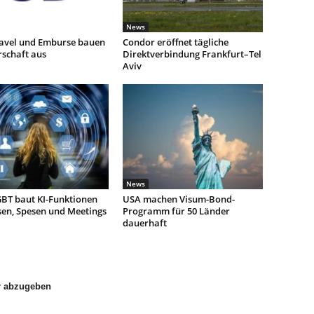
News
avel und Emburse bauen
Condor eröffnet tägliche
rschaft aus
Direktverbindung Frankfurt–Tel
Aviv
News
BT baut KI-Funktionen
USA machen Visum-Bond-
sen, Spesen und Meetings
Programm für 50 Länder
dauerhaft
r abzugeben