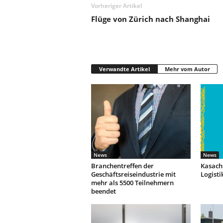
Vorheriger Artikel
Flüge von Zürich nach Shanghai
Verwandte Artikel
Mehr vom Autor
News
News
Branchentreffen der
Kasachs
Geschäftsreiseindustrie mit
Logisti
mehr als 5500 Teilnehmern
beendet