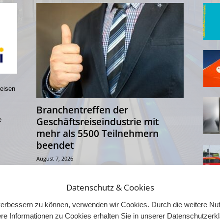
reisen
Branchentreffen der
Geschäftsreiseindustrie mit
e
mehr als 5500 Teilnehmern
beendet
August 7, 2026
Die Global Business Travel Association (GBTA) hat ihre
Convention 2026 in Chicago mit mehr als 5.500
Datenschutz & Cookies
Teilnehmern aus 47 Ländern beendet. Vom 3. bis...
d verbessern zu können, verwenden wir Cookies. Durch die weitere 
re Informationen zu Cookies erhalten Sie in unserer Datenschutzerk