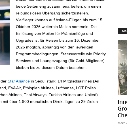
beide Seiten eng zusammenarbeiten, um einen
reibungslosen Übergang sicherzustellen.
Vielflieger können auf Asiana-Flügen bis zum 15.
Oktober 2026 weiterhin Meilen sammeln. Die
Mar
Einlösung von Meilen für Prämienflüge und
Upgrades ist für Reisen bis zum 16. Dezember
2026 möglich, abhängig von den jeweiligen
Programmbedingungen. Statusvorteile wie Priority
Services und Loungezugang (für Gold-Mitglieder)
bleiben bis zu diesem Datum bestehen.
z der
Star Alliance
in Seoul stark: 14 Mitgliedsairlines (Air
and, EVA Air, Ethiopian Airlines, Lufthansa, LOT Polish
hen Airlines, Thai Airways, Turkish Airlines und United)
Inn
 mit über 1.900 monatlichen Direktflügen zu 29 Zielen
Gr
Che
März 2