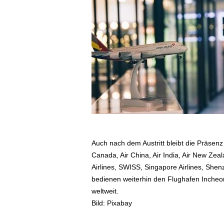
ä
f
t
s
r
e
i
s
e
n
|
D
i
Auch nach dem Austritt bleibt die Präsen
e
Canada, Air China, Air India, Air New Zeal
n
s
Airlines, SWISS, Singapore Airlines, Shenz
t
bedienen weiterhin den Flughafen Incheon
r
weltweit.
e
Bild: Pixabay
i
s