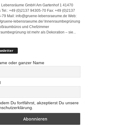
 Lebensräume GmbH Am Gartenhof 1 41470
 Tel.: +49 (0)2137 94305-70 Fax: +49 (0)2137
-79 Mail: info@gruene-lebensraeume.de Web:
://gruene-lebensraeume.de/ Innenraumbegrünung
roßraumbüros und Chefzimmer
raumbegrünung ist mehr als Dekoration – sie...
wsletter
ame oder ganzer Name
l
ndem Du fortfährst, akzeptierst Du unsere
nschutzerklärung.