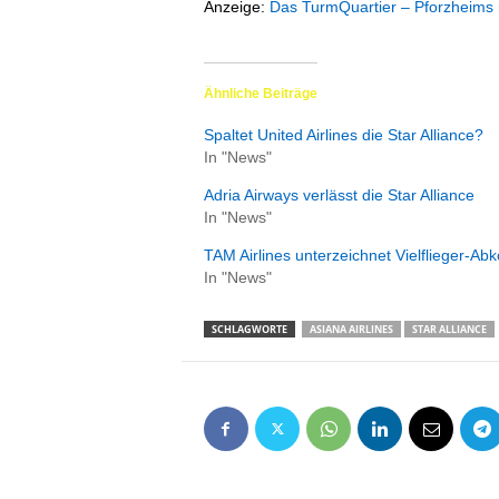
Anzeige:
Das TurmQuartier – Pforzheims 
e
n
|
B
Ähnliche Beiträge
u
s
Spaltet United Airlines die Star Alliance?
i
In "News"
n
Adria Airways verlässt die Star Alliance
e
In "News"
s
s
TAM Airlines unterzeichnet Vielflieger-A
-
In "News"
T
r
SCHLAGWORTE
ASIANA AIRLINES
STAR ALLIANCE
a
v
e
l
.
d
e