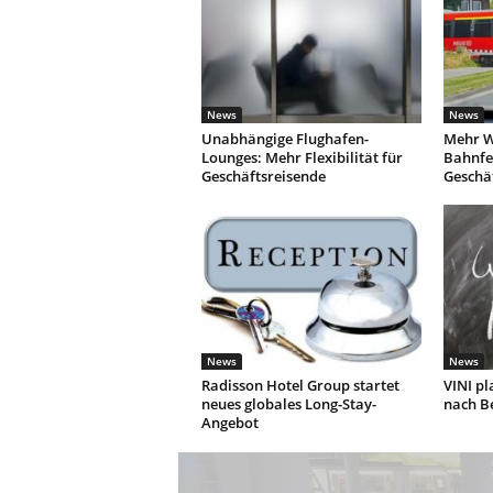
News
News
Unabhängige Flughafen-
Mehr W
Lounges: Mehr Flexibilität für
Bahnfe
Geschäftsreisende
Geschä
News
News
Radisson Hotel Group startet
VINI pl
neues globales Long-Stay-
nach Be
Angebot