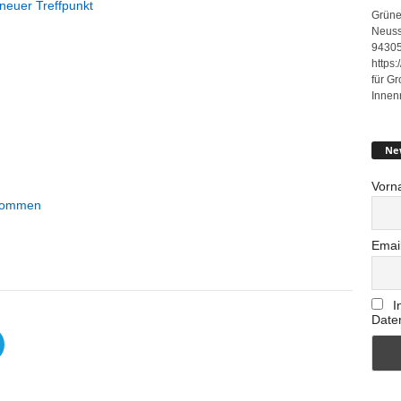
neuer Treffpunkt
Grüne
Neuss
94305
https
für G
Innen
Ne
Vorn
bkommen
Emai
I
Date