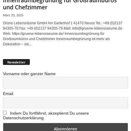
Innenraumbegrünung für Großraumbüros
und Chefzimmer
März 20, 2026
Grüne Lebensräume GmbH Am Gartenhof 1 41470 Neuss Tel.: +49 (0)2137
94305-70 Fax: +49 (0)2137 94305-79 Mail: info@gruene-lebensraeume.de
Web: https://gruene-lebensraeume.de/ Innenraumbegrünung für
Großraumbüros und Chefzimmer Innenraumbegrünung ist mehr als
Dekoration – sie...
Newsletter
Vorname oder ganzer Name
Email
Indem Du fortfährst, akzeptierst Du unsere
Datenschutzerklärung.