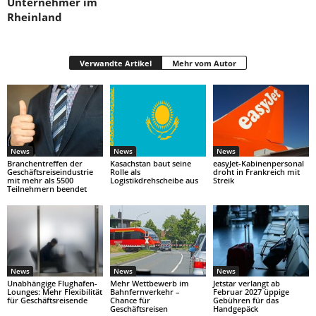
Unternehmer im
Rheinland
Verwandte Artikel
Mehr vom Autor
News
News
News
Branchentreffen der
Kasachstan baut seine
easyJet-Kabinenpersonal
Geschäftsreiseindustrie
Rolle als
droht in Frankreich mit
mit mehr als 5500
Logistikdrehscheibe aus
Streik
Teilnehmern beendet
News
News
News
Unabhängige Flughafen-
Mehr Wettbewerb im
Jetstar verlangt ab
Lounges: Mehr Flexibilität
Bahnfernverkehr –
Februar 2027 üppige
für Geschäftsreisende
Chance für
Gebühren für das
Geschäftsreisen
Handgepäck