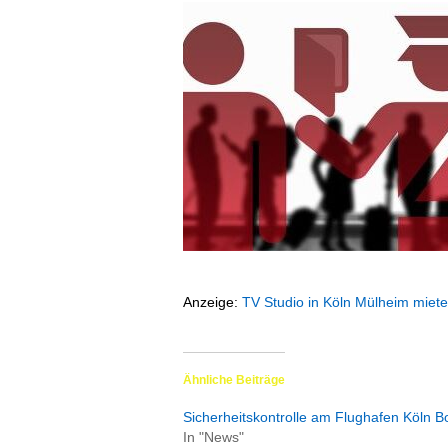
ä
f
t
s
r
e
i
s
e
n
|
D
i
e
Anzeige:
TV Studio in Köln Mülheim miet
n
s
t
r
Ähnliche Beiträge
e
Sicherheitskontrolle am Flughafen Köln B
i
In "News"
s