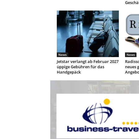
Geschä
News
News
Jetstar verlangt ab Februar 2027
Radisso
üppige Gebühren für das
neues g
Handgepäck
Angebo