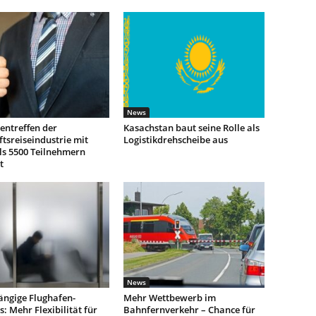
News
entreffen der
Kasachstan baut seine Rolle als
tsreiseindustrie mit
Logistikdrehscheibe aus
ls 5500 Teilnehmern
t
News
ngige Flughafen-
Mehr Wettbewerb im
: Mehr Flexibilität für
Bahnfernverkehr – Chance für