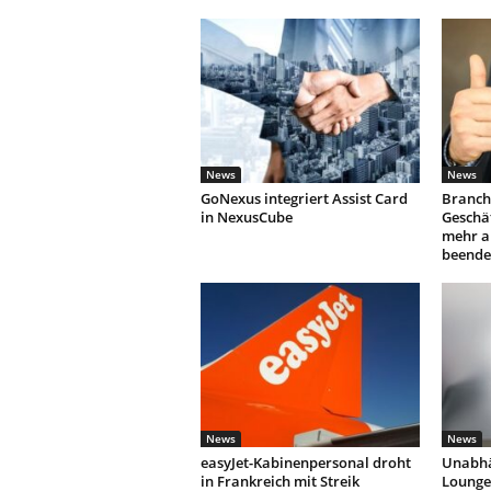
News
News
GoNexus integriert Assist Card
Branch
in NexusCube
Geschäf
mehr a
beende
News
News
easyJet-Kabinenpersonal droht
Unabhä
in Frankreich mit Streik
Lounges