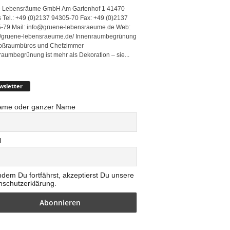
 Lebensräume GmbH Am Gartenhof 1 41470
 Tel.: +49 (0)2137 94305-70 Fax: +49 (0)2137
-79 Mail: info@gruene-lebensraeume.de Web:
://gruene-lebensraeume.de/ Innenraumbegrünung
roßraumbüros und Chefzimmer
raumbegrünung ist mehr als Dekoration – sie...
wsletter
ame oder ganzer Name
l
ndem Du fortfährst, akzeptierst Du unsere
nschutzerklärung.