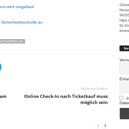
Grüne
Bonn wird umgebaut
Neuss
94305
https
 Sicherheitskontrolle an
für G
Innen
HEITSKONTROLLEN
Ne
Vorn
Emai
Nächster Artikel
 am
Online Check-In nach Ticketkauf muss
I
möglich sein
Date