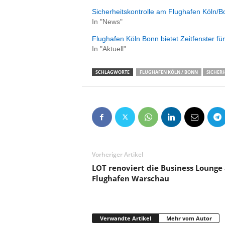
e
Sicherheitskontrolle am Flughafen Köln/
n
In "News"
|
B
Flughafen Köln Bonn bietet Zeitfenster für
u
In "Aktuell"
s
i
SCHLAGWORTE
FLUGHAFEN KÖLN / BONN
SICHER
n
e
s
s
-
T
r
a
Vorheriger Artikel
v
LOT renoviert die Business Lounge
e
Flughafen Warschau
l
.
d
e
Verwandte Artikel
Mehr vom Autor