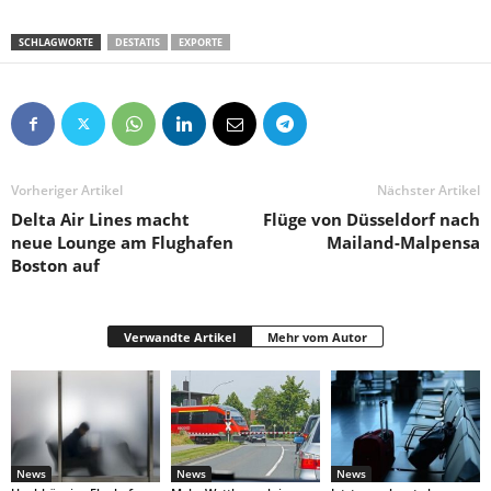
SCHLAGWORTE
DESTATIS
EXPORTE
Vorheriger Artikel
Nächster Artikel
Delta Air Lines macht
Flüge von Düsseldorf nach
neue Lounge am Flughafen
Mailand-Malpensa
Boston auf
Verwandte Artikel
Mehr vom Autor
News
News
News