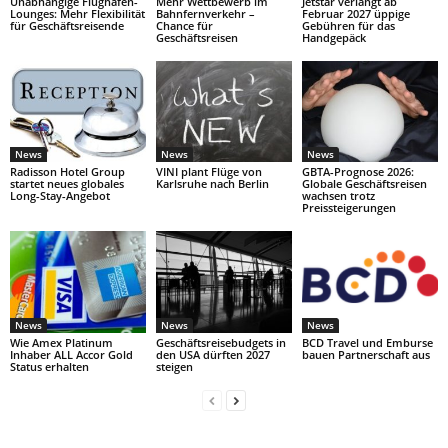
Unabhängige Flughafen-
Mehr Wettbewerb im
Jetstar verlangt ab
Lounges: Mehr Flexibilität
Bahnfernverkehr –
Februar 2027 üppige
für Geschäftsreisende
Chance für
Gebühren für das
Geschäftsreisen
Handgepäck
News
News
News
Radisson Hotel Group
VINI plant Flüge von
GBTA-Prognose 2026:
startet neues globales
Karlsruhe nach Berlin
Globale Geschäftsreisen
Long-Stay-Angebot
wachsen trotz
Preissteigerungen
News
News
News
Wie Amex Platinum
Geschäftsreisebudgets in
BCD Travel und Emburse
Inhaber ALL Accor Gold
den USA dürften 2027
bauen Partnerschaft aus
Status erhalten
steigen