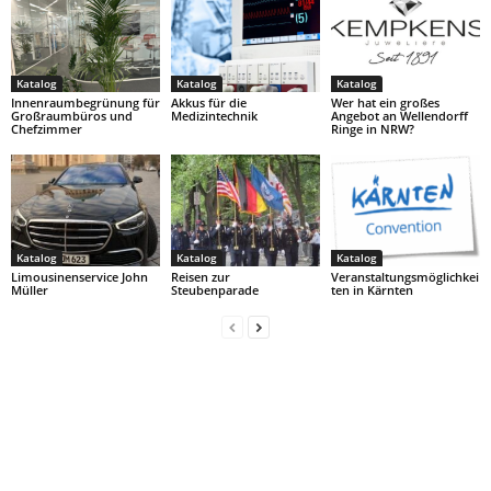
Katalog
Katalog
Katalog
Innenraumbegrünung für
Akkus für die
Wer hat ein großes
Großraumbüros und
Medizintechnik
Angebot an Wellendorff
Chefzimmer
Ringe in NRW?
Katalog
Katalog
Katalog
Limousinenservice John
Reisen zur
Veranstaltungsmöglichkei
Müller
Steubenparade
ten in Kärnten