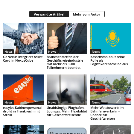
Verwandte Artikel
Mehr vom Autor
News
News
News
GoNexus integriert Assist
Branchentreffen der
Kasachstan baut seine
Card in NexusCube
Geschäftsreiseindustrie
Rolle als
mit mehr als 5500
Logistikdrehscheibe aus
Teilnehmern beendet
News
News
News
easyJet-Kabinenpersonal
Unabhängige Flughafen-
Mehr Wettbewerb im
droht in Frankreich mit
Lounges: Mehr Flexibilität
Bahnfernverkehr –
Streik
für Geschäftsreisende
Chance für
Geschäftsreisen