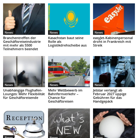
News
News
News
Branchentreffen der
Kasachstan baut seine
easyJet-Kabinenpersonal
Geschäftsreiseindustrie
Rolle als
droht in Frankreich mit
mit mehr als 5500
Logistikdrehscheibe aus
Streik
Teilnehmern beendet
News
News
News
Unabhängige Flughafen-
Mehr Wettbewerb im
Jetstar verlangt ab
Lounges: Mehr Flexibilität
Bahnfernverkehr –
Februar 2027 üppige
für Geschäftsreisende
Chance für
Gebühren für das
Geschäftsreisen
Handgepäck
News
News
News