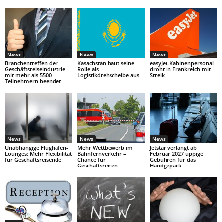
News
News
News
Branchentreffen der
Kasachstan baut seine
easyJet-Kabinenpersonal
Geschäftsreiseindustrie
Rolle als
droht in Frankreich mit
mit mehr als 5500
Logistikdrehscheibe aus
Streik
Teilnehmern beendet
News
News
News
Unabhängige Flughafen-
Mehr Wettbewerb im
Jetstar verlangt ab
Lounges: Mehr Flexibilität
Bahnfernverkehr –
Februar 2027 üppige
für Geschäftsreisende
Chance für
Gebühren für das
Geschäftsreisen
Handgepäck