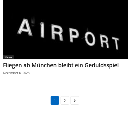
News
Fliegen ab München bleibt ein Geduldsspiel
Dezember 6, 2023
1
2