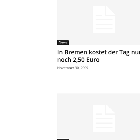
e
n
|
B
u
s
News
i
n
In Bremen kostet der Tag nu
e
noch 2,50 Euro
s
November 30, 2009
s
-
T
r
a
v
e
l
.
d
e