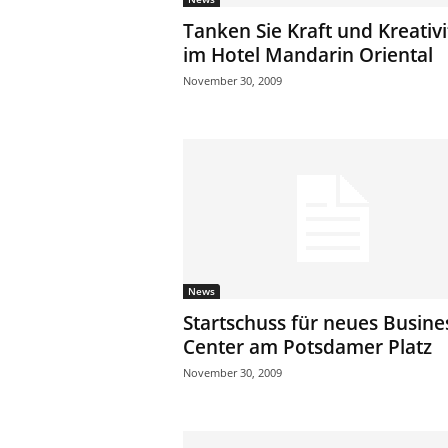
ä
Tanken Sie Kraft und Kreativi
f
im Hotel Mandarin Oriental
t
November 30, 2009
s
r
e
i
s
e
n
|
D
i
e
News
n
Startschuss für neues Busine
s
Center am Potsdamer Platz
t
November 30, 2009
r
e
i
s