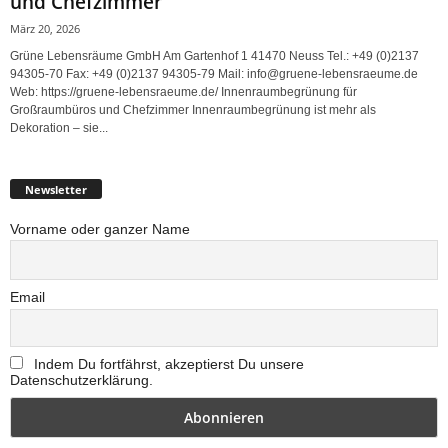
und Chefzimmer
März 20, 2026
Grüne Lebensräume GmbH Am Gartenhof 1 41470 Neuss Tel.: +49 (0)2137
94305-70 Fax: +49 (0)2137 94305-79 Mail: info@gruene-lebensraeume.de
Web: https://gruene-lebensraeume.de/ Innenraumbegrünung für
Großraumbüros und Chefzimmer Innenraumbegrünung ist mehr als
Dekoration – sie...
Newsletter
Vorname oder ganzer Name
Email
Indem Du fortfährst, akzeptierst Du unsere
Datenschutzerklärung.