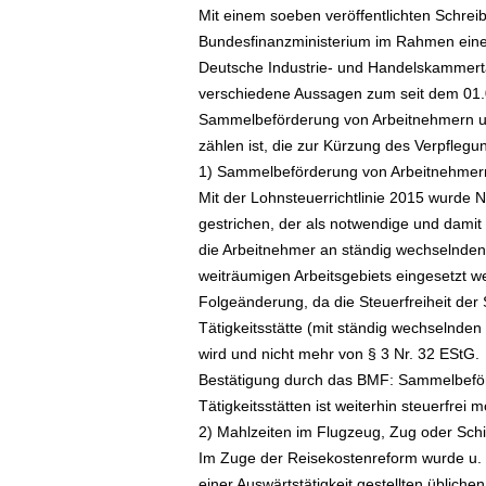
Mit einem soeben veröffentlichten Schrei
ä
Bundesfinanzministerium im Rahmen einer
f
t
Deutsche Industrie- und Handelskammert
s
verschiedene Aussagen zum seit dem 01.0
r
Sammelbeförderung von Arbeitnehmern un
e
zählen ist, die zur Kürzung des Verpfleg
i
1) Sammelbeförderung von Arbeitnehmer
s
Mit der Lohnsteuerrichtlinie 2015 wurde
e
gestrichen, der als notwendige und damit
n
|
die Arbeitnehmer an ständig wechselnden 
D
weiträumigen Arbeitsgebiets eingesetzt wer
i
Folgeänderung, da die Steuerfreiheit de
e
Tätigkeitsstätte (mit ständig wechselnden
n
wird und nicht mehr von § 3 Nr. 32 EStG.
s
Bestätigung durch das BMF: Sammelbeför
t
Tätigkeitsstätten ist weiterhin steuerfrei m
r
e
2) Mahlzeiten im Flugzeug, Zug oder Schi
i
Im Zuge der Reisekostenreform wurde u. 
s
einer Auswärtstätigkeit gestellten übliche