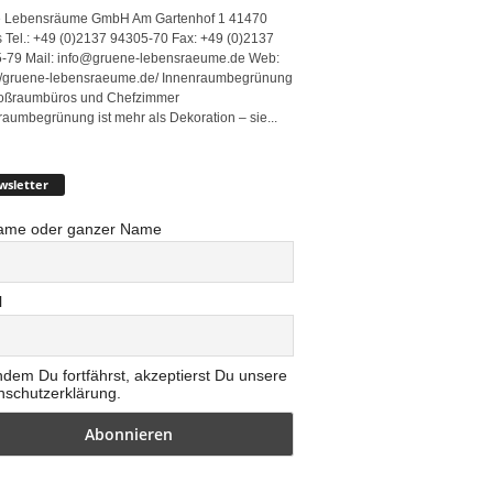
 Lebensräume GmbH Am Gartenhof 1 41470
 Tel.: +49 (0)2137 94305-70 Fax: +49 (0)2137
-79 Mail: info@gruene-lebensraeume.de Web:
://gruene-lebensraeume.de/ Innenraumbegrünung
roßraumbüros und Chefzimmer
raumbegrünung ist mehr als Dekoration – sie...
wsletter
ame oder ganzer Name
l
ndem Du fortfährst, akzeptierst Du unsere
nschutzerklärung.