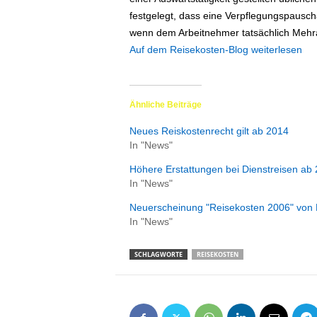
e
festgelegt, dass eine Verpflegungspausch
n
wenn dem Arbeitnehmer tatsächlich Mehrau
|
Auf dem Reisekosten-Blog weiterlesen
B
u
s
i
Ähnliche Beiträge
n
e
Neues Reiskostenrecht gilt ab 2014
s
In "News"
s
Höhere Erstattungen bei Dienstreisen ab
-
In "News"
T
r
Neuerscheinung "Reisekosten 2006" von
a
In "News"
v
e
SCHLAGWORTE
REISEKOSTEN
l
.
d
e