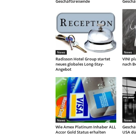
Geschäftsreisende
Geschä
News
News
Radisson Hotel Group startet
VINI pl
neues globales Long-Stay-
nach Be
Angebot
News
News
Wie Amex Platinum Inhaber ALL
Geschäf
Accor Gold Status erhalten
USA dür