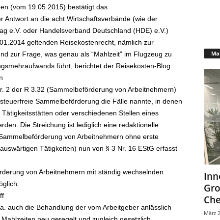
ben (vom 19.05.2015) bestätigt das
 Antwort an die acht Wirtschaftsverbände (wie der
ag e.V. oder Handelsverband Deutschland (HDE) e.V.)
1.2014 geltenden Reisekostenrecht, nämlich zur
Mar
d zur Frage, was genau als “Mahlzeit” im Flugzeug zu
ungsmehraufwands führt, berichtet der Reisekosten-Blog.
n
 Nr. 2 der R 3.32 (Sammelbeförderung von Arbeitnehmern)
 steuerfreie Sammelbeförderung die Fälle nannte, in denen
Tätigkeitsstätten oder verschiedenen Stellen eines
den. Die Streichung ist lediglich eine redaktionelle
r Sammelbeförderung von Arbeitnehmern ohne erste
 auswärtigen Tätigkeiten) nun von § 3 Nr. 16 EStG erfasst
derung von Arbeitnehmern mit ständig wechselnden
Inn
öglich.
Gr
ff
Che
a. auch die Behandlung der vom Arbeitgeber anlässlich
März 2
n Mahlzeiten neu geregelt und zugleich gesetzlich