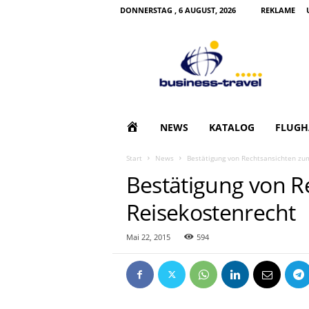
DONNERSTAG , 6 AUGUST, 2026
REKLAME
B
u
s
i
n
e
s
H
NEWS
KATALOG
FLUGH
s
T
O
Start
News
Bestätigung von Rechtsansichten zu
r
Bestätigung von R
a
M
v
Reisekostenrecht
e
E
l
|
Mai 22, 2015
594
G
e
s
c
h