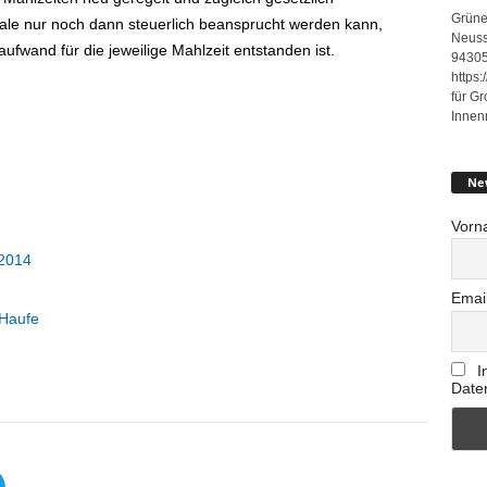
Grüne
ale nur noch dann steuerlich beansprucht werden kann,
Neuss
fwand für die jeweilige Mahlzeit entstanden ist.
94305
https
für G
Innen
Ne
Vorn
 2014
Emai
 Haufe
I
Date