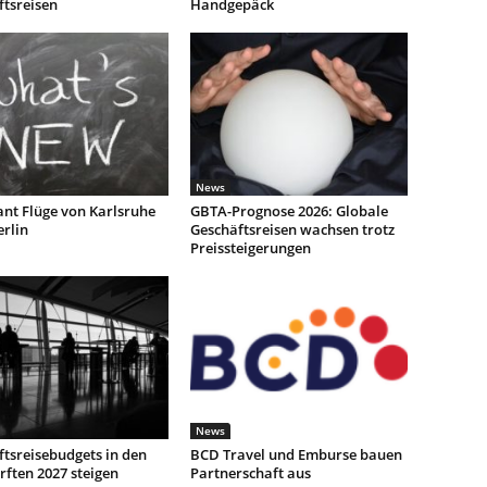
ftsreisen
Handgepäck
News
ant Flüge von Karlsruhe
GBTA-Prognose 2026: Globale
rlin
Geschäftsreisen wachsen trotz
Preissteigerungen
News
tsreisebudgets in den
BCD Travel und Emburse bauen
ften 2027 steigen
Partnerschaft aus