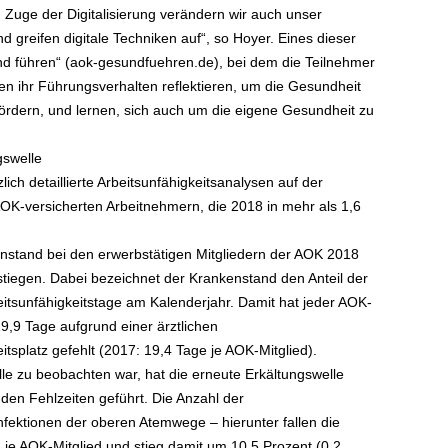
Im Zuge der Digitalisierung verändern wir auch unser
greifen digitale Techniken auf“, so Hoyer. Eines dieser
d führen“ (aok-gesundfuehren.de), bei dem die Teilnehmer
en ihr Führungsverhalten reflektieren, um die Gesundheit
 fördern, und lernen, sich auch um die eigene Gesundheit zu
gswelle
ich detaillierte Arbeitsunfähigkeitsanalysen auf der
OK-versicherten Arbeitnehmern, die 2018 in mehr als 1,6
enstand bei den erwerbstätigen Mitgliedern der AOK 2018
tiegen. Dabei bezeichnet der Krankenstand den Anteil der
tsunfähigkeitstage am Kalenderjahr. Damit hat jeder AOK-
19,9 Tage aufgrund einer ärztlichen
tsplatz gefehlt (2017: 19,4 Tage je AOK-Mitglied).
e zu beobachten war, hat die erneute Erkältungswelle
den Fehlzeiten geführt. Die Anzahl der
nfektionen der oberen Atemwege – hierunter fallen die
 je AOK-Mitglied und stieg damit um 10,5 Prozent (0,2