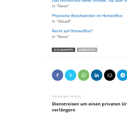
Das Homeoffice bietet Vorteile, hat aber
In "News"
Physische Beschwerden im Homeoffice
In "Aktuell"
Recht auf Homeoffice?
In "News"
SCHLAGWORTE
HOMEOFFICE
Vorheriger Artikel
Dienstreisen um einen privaten U
verlängern