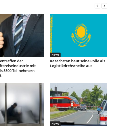
News
entreffen der
Kasachstan baut seine Rolle als
tsreiseindustrie mit
Logistikdrehscheibe aus
ls 5500 Teilnehmern
t
News