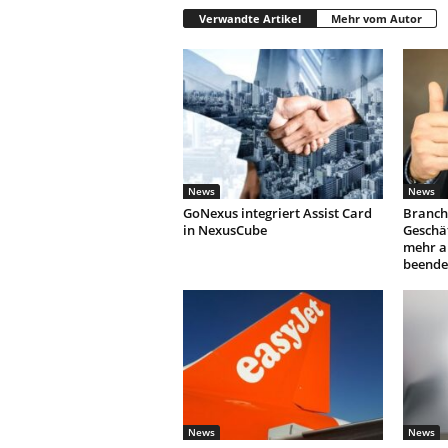
Verwandte Artikel
Mehr vom Autor
News
News
GoNexus integriert Assist Card
Branch
in NexusCube
Geschäf
mehr a
beende
News
News