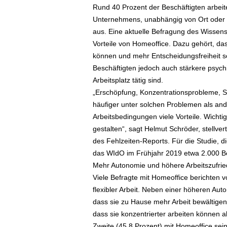
Rund 40 Prozent der Beschäftigten arbei
ä
Unternehmens, unabhängig von Ort oder Z
f
t
aus. Eine aktuelle Befragung des Wissensc
s
Vorteile von Homeoffice. Dazu gehört, das
r
können und mehr Entscheidungsfreiheit s
e
Beschäftigten jedoch auch stärkere psych
i
Arbeitsplatz tätig sind.
s
„Erschöpfung, Konzentrationsprobleme, Sch
e
häufiger unter solchen Problemen als and
n
|
Arbeitsbedingungen viele Vorteile. Wichtig
D
gestalten“, sagt Helmut Schröder, stellv
i
des Fehlzeiten-Reports. Für die Studie, d
e
das WIdO im Frühjahr 2019 etwa 2.000 Be
n
Mehr Autonomie und höhere Arbeitszufrie
s
Viele Befragte mit Homeoffice berichten v
t
flexibler Arbeit. Neben einer höheren Auto
r
e
dass sie zu Hause mehr Arbeit bewältigen
i
dass sie konzentrierter arbeiten können al
s
Zweite (45,8 Prozent) mit Homeoffice se