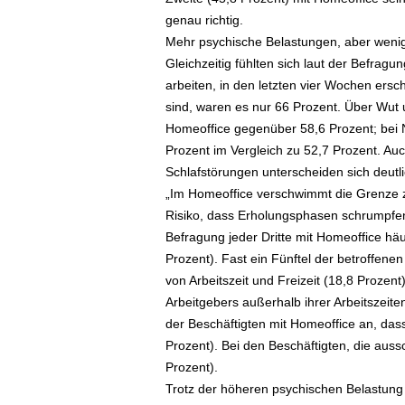
e
genau richtig.
n
Mehr psychische Belastungen, aber weni
|
Gleichzeitig fühlten sich laut der Befragu
B
arbeiten, in den letzten vier Wochen ersch
u
s
sind, waren es nur 66 Prozent. Über Wut 
i
Homeoffice gegenüber 58,6 Prozent; bei N
n
Prozent im Vergleich zu 52,7 Prozent. Au
e
Schlafstörungen unterscheiden sich deut
s
„Im Homeoffice verschwimmt die Grenze z
s
Risiko, dass Erholungsphasen schrumpfen“
-
Befragung jeder Dritte mit Homeoffice hä
T
r
Prozent). Fast ein Fünftel der betroffene
a
von Arbeitszeit und Freizeit (18,8 Prozen
v
Arbeitgebers außerhalb ihrer Arbeitszeiten
e
der Beschäftigten mit Homeoffice an, da
l
Prozent). Bei den Beschäftigten, die aussch
.
Prozent).
d
Trotz der höheren psychischen Belastung
e