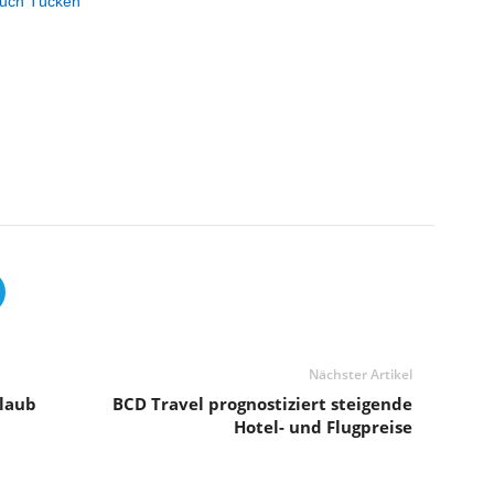
 auch Tücken
Nächster Artikel
rlaub
BCD Travel prognostiziert steigende
Hotel- und Flugpreise