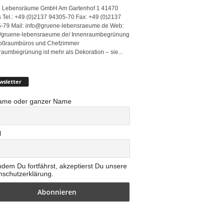
 Lebensräume GmbH Am Gartenhof 1 41470
 Tel.: +49 (0)2137 94305-70 Fax: +49 (0)2137
-79 Mail: info@gruene-lebensraeume.de Web:
://gruene-lebensraeume.de/ Innenraumbegrünung
roßraumbüros und Chefzimmer
raumbegrünung ist mehr als Dekoration – sie...
wsletter
ame oder ganzer Name
l
ndem Du fortfährst, akzeptierst Du unsere
nschutzerklärung.