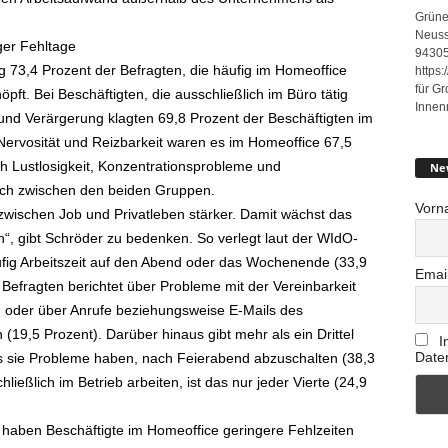
Grüne
Neuss
ger Fehltage
94305
ng 73,4 Prozent der Befragten, die häufig im Homeoffice
https
für G
öpft. Bei Beschäftigten, die ausschließlich im Büro tätig
Innen
und Verärgerung klagten 69,8 Prozent der Beschäftigten im
ervosität und Reizbarkeit waren es im Homeoffice 67,5
ch Lustlosigkeit, Konzentrationsprobleme und
Ne
lich zwischen den beiden Gruppen.
Vorn
wischen Job und Privatleben stärker. Damit wächst das
, gibt Schröder zu bedenken. So verlegt laut der WIdO-
ufig Arbeitszeit auf den Abend oder das Wochenende (33,9
Emai
n Befragten berichtet über Probleme mit der Vereinbarkeit
t) oder über Anrufe beziehungsweise E-Mails des
 (19,5 Prozent). Darüber hinaus gibt mehr als ein Drittel
I
Date
ss sie Probleme haben, nach Feierabend abzuschalten (38,3
ließlich im Betrieb arbeiten, ist das nur jeder Vierte (24,9
 haben Beschäftigte im Homeoffice geringere Fehlzeiten