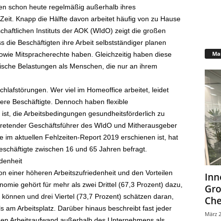
ten schon heute regelmäßig außerhalb ihres
eit. Knapp die Hälfte davon arbeitet häufig von zu Hause
haftlichen Instituts der AOK (WIdO) zeigt die großen
s die Beschäftigten ihre Arbeit selbstständiger planen
Mar
owie Mitspracherechte haben. Gleichzeitig haben diese
ische Belastungen als Menschen, die nur an ihrem
lafstörungen. Wer viel im Homeoffice arbeitet, leidet
ere Beschäftigte. Dennoch haben flexible
 ist, die Arbeitsbedingungen gesundheitsförderlich zu
ertretender Geschäftsführer des WIdO und Mitherausgeber
ie im aktuellen Fehlzeiten-Report 2019 erschienen ist, hat
schäftigte zwischen 16 und 65 Jahren befragt.
denheit
on einer höheren Arbeitszufriedenheit und den Vorteilen
Inn
nomie gehört für mehr als zwei Drittel (67,3 Prozent) dazu,
Gr
 können und drei Viertel (73,7 Prozent) schätzen daran,
Che
s am Arbeitsplatz. Darüber hinaus beschreibt fast jeder
März 2
inen Arbeitsaufwand außerhalb des Unternehmens als