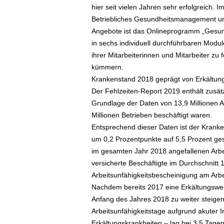
hier seit vielen Jahren sehr erfolgreich. 
Betriebliches Gesundheitsmanagement und 
Angebote ist das Onlineprogramm „Gesun
in sechs individuell durchführbaren Modul
ihrer Mitarbeiterinnen und Mitarbeiter zu
kümmern.
Krankenstand 2018 geprägt von Erkältun
Der Fehlzeiten-Report 2019 enthält zusätzl
Grundlage der Daten von 13,9 Millionen A
Millionen Betrieben beschäftigt waren.
Entsprechend dieser Daten ist der Krank
um 0,2 Prozentpunkte auf 5,5 Prozent ges
im gesamten Jahr 2018 angefallenen Arbei
versicherte Beschäftigte im Durchschnitt 
Arbeitsunfähigkeitsbescheinigung am Arbei
Nachdem bereits 2017 eine Erkältungswell
Anfang des Jahres 2018 zu weiter steigen
Arbeitsunfähigkeitstage aufgrund akuter I
Erkältungskrankheiten – lag bei 3,5 Tagen