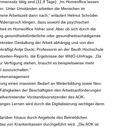
hmenssitz tätig sind (11,9 Tage). „Im Homeoffice lassen
ilen. Unter Umständen arbeiten die Menschen im
rene Arbeitszeit dann nach,“ erläutert Helmut Schröder.
Widerspruch klingen, dass sowohl die psychischen
heit im Homeoffice höher sind. Aber ob sich durch die
ung gesundheitsförderliche oder gesundheitsschädigende
konkreten Gestaltung der Arbeit abhängig und von den
räftigt Antje Ducki, Professorin an der Beuth Hochschule
hlzeiten-Reports, die Ergebnisse der WIdO-Umfrage. „Da
zur Verfügung stehen, braucht es beispielsweise mehr
al auszuschalten.“
dheitsmanagement
ierung einen massiven Bedarf an Weiterbildung sowie Neu-
e Fähigkeiten der Beschäftigten den Arbeitsanforderungen
ellvertretender Vorstandsvorsitzender des AOK-
nges Lernen wird durch die Digitalisierung wichtiger denn
arüber hinaus durch Angebote des Betrieblichen
as von Krankenkassen durchgeführt wird. „Die AOK ist