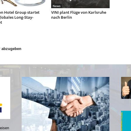
News
n Hotel Group startet
VINI plant Flüge von Karlsruhe
lobales Long-Stay-
nach Berlin
t
r abzugeben
reisen