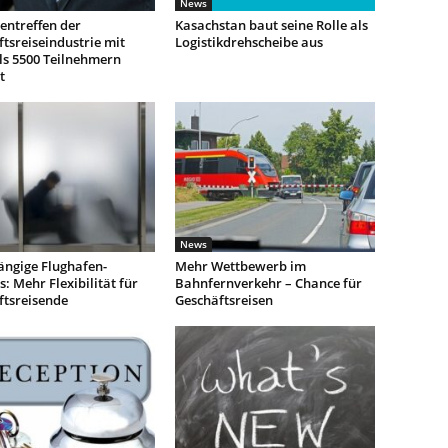
News
entreffen der
Kasachstan baut seine Rolle als
tsreiseindustrie mit
Logistikdrehscheibe aus
ls 5500 Teilnehmern
t
News
ngige Flughafen-
Mehr Wettbewerb im
: Mehr Flexibilität für
Bahnfernverkehr – Chance für
ftsreisende
Geschäftsreisen