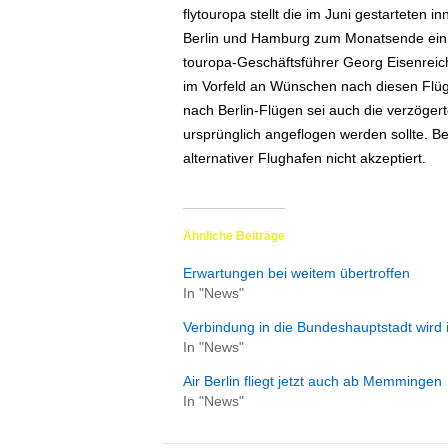
flytouropa stellt die im Juni gestartete
ä
Berlin und Hamburg zum Monatsende ein. 
f
t
touropa-Geschäftsführer Georg Eisenreich
s
im Vorfeld an Wünschen nach diesen Flü
r
nach Berlin-Flügen sei auch die verzöger
e
ursprünglich angeflogen werden sollte. B
i
alternativer Flughafen nicht akzeptiert.
s
e
n
|
Ähnliche Beiträge
D
i
Erwartungen bei weitem übertroffen
e
In "News"
n
Verbindung in die Bundeshauptstadt wird 
s
In "News"
t
r
Air Berlin fliegt jetzt auch ab Memmingen
e
In "News"
i
s