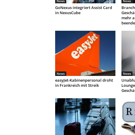
News
News
GoNexus integriert Assist Card
Branch
in NexusCube
Geschäf
mehr a
beende
News
News
easyJet-Kabinenpersonal droht
Unabhä
in Frankreich mit Streik
Lounges
Geschä