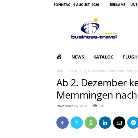
SONNTAG , 9 AUGUST, 2026
REKLAME
UNT
B
u
s
i
n
e
s
H
NEWS
KATALOG
FLUGH
s
T
O
Start
News
Ab 2. Dezember keine Flüge mehr v
r
Ab 2. Dezember ke
a
M
v
Memmingen nach 
e
E
l
|
November 26, 2012
330
G
e
s
c
h