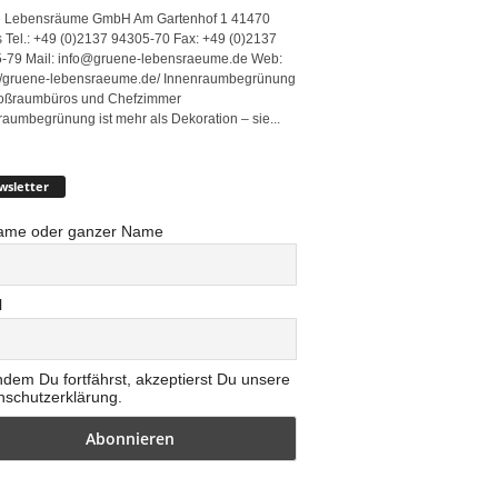
 Lebensräume GmbH Am Gartenhof 1 41470
 Tel.: +49 (0)2137 94305-70 Fax: +49 (0)2137
-79 Mail: info@gruene-lebensraeume.de Web:
://gruene-lebensraeume.de/ Innenraumbegrünung
roßraumbüros und Chefzimmer
raumbegrünung ist mehr als Dekoration – sie...
wsletter
ame oder ganzer Name
l
ndem Du fortfährst, akzeptierst Du unsere
nschutzerklärung.