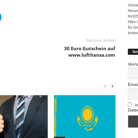
Grüne
Neuss
94305
https
für G
Innen
Nächster Artikel
30 Euro Gutschein auf
Ne
www.lufthansa.com
Vorn
Emai
I
Date