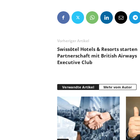
e
n
|
B
u
s
Vorheriger Artikel
i
Swissôtel Hotels & Resorts starten
n
Partnerschaft mit British Airways
e
Executive Club
s
s
-
T
Verwandte Artikel
Mehr vom Autor
r
a
v
e
l
.
d
e