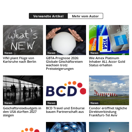
Verwandte Artikel
Mehr vom Autor
News
News
News
VINI plant Flüge von
GBTA-Prognose 2026:
Wie Amex Platinum
Karlsruhe nach Berlin
Globale Geschäftsreisen
Inhaber ALL Accor Gold
wachsen trotz
Status erhalten
Preissteigerungen
News
News
News
Geschäftsreisebudgets in
BCD Travel und Emburse
Condor eröffnet tägliche
den USA dürften 2027
bauen Partnerschaft aus
Direktverbindung
steigen
Frankfurt–Tel Aviv