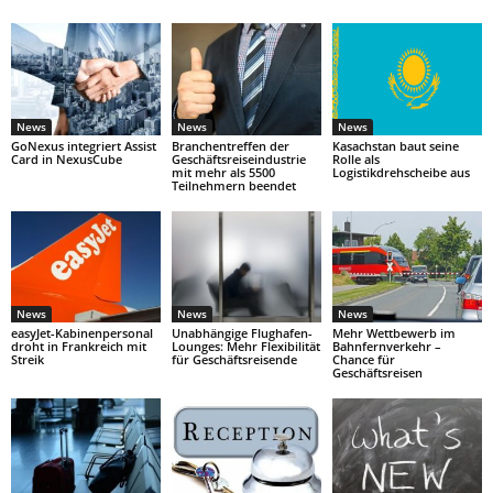
News
News
News
GoNexus integriert Assist
Branchentreffen der
Kasachstan baut seine
Card in NexusCube
Geschäftsreiseindustrie
Rolle als
mit mehr als 5500
Logistikdrehscheibe aus
Teilnehmern beendet
News
News
News
easyJet-Kabinenpersonal
Unabhängige Flughafen-
Mehr Wettbewerb im
droht in Frankreich mit
Lounges: Mehr Flexibilität
Bahnfernverkehr –
Streik
für Geschäftsreisende
Chance für
Geschäftsreisen