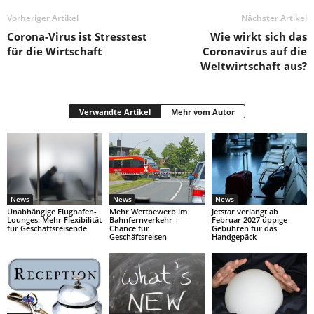
Vorheriger Artikel
Nächster Artikel
Corona-Virus ist Stresstest
Wie wirkt sich das
für die Wirtschaft
Coronavirus auf die
Weltwirtschaft aus?
Verwandte Artikel
Mehr vom Autor
News
News
News
Unabhängige Flughafen-
Mehr Wettbewerb im
Jetstar verlangt ab
Lounges: Mehr Flexibilität
Bahnfernverkehr –
Februar 2027 üppige
für Geschäftsreisende
Chance für
Gebühren für das
Geschäftsreisen
Handgepäck