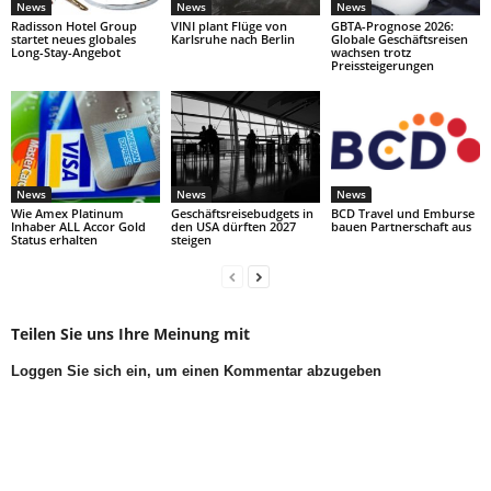
News
News
News
Radisson Hotel Group
VINI plant Flüge von
GBTA-Prognose 2026:
startet neues globales
Karlsruhe nach Berlin
Globale Geschäftsreisen
Long-Stay-Angebot
wachsen trotz
Preissteigerungen
News
News
News
Wie Amex Platinum
Geschäftsreisebudgets in
BCD Travel und Emburse
Inhaber ALL Accor Gold
den USA dürften 2027
bauen Partnerschaft aus
Status erhalten
steigen
Teilen Sie uns Ihre Meinung mit
Loggen Sie sich ein, um einen Kommentar abzugeben