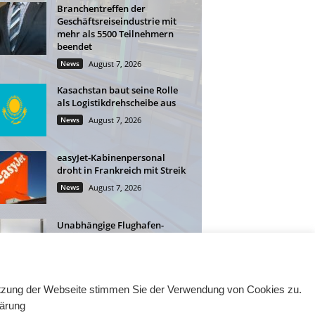
Branchentreffen der
Geschäftsreiseindustrie mit
mehr als 5500 Teilnehmern
beendet
News
August 7, 2026
Kasachstan baut seine Rolle
als Logistikdrehscheibe aus
News
August 7, 2026
easyJet-Kabinenpersonal
droht in Frankreich mit Streik
News
August 7, 2026
Unabhängige Flughafen-
Lounges: Mehr Flexibilität für
Geschäftsreisende
News
August 6, 2026
Nutzung der Webseite stimmen Sie der Verwendung von Cookies zu.
lärung