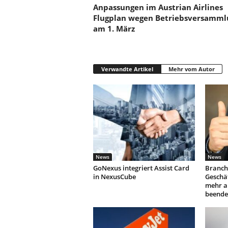
Anpassungen im Austrian Airlines
Flugplan wegen Betriebsversamml
am 1. März
Verwandte Artikel
Mehr vom Autor
News
News
GoNexus integriert Assist Card
Branch
in NexusCube
Geschäf
mehr a
beende