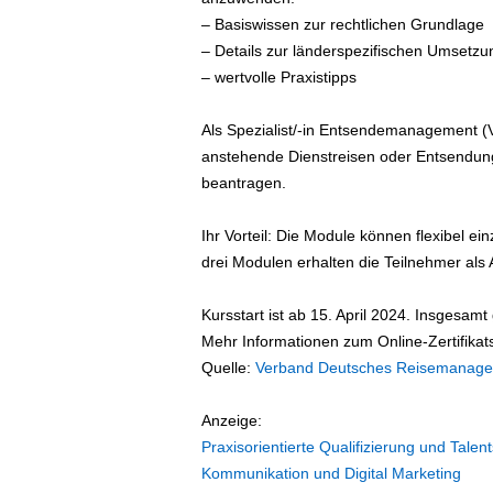
e
– Basiswissen zur rechtlichen Grundlage
n
– Details zur länderspezifischen Umsetzu
|
– wertvolle Praxistipps
B
u
s
Als Spezialist/-in Entsendemanagement (V
i
anstehende Dienstreisen oder Entsendun
n
beantragen.
e
s
Ihr Vorteil: Die Module können flexibel ei
s
drei Modulen erhalten die Teilnehmer als A
-
T
r
Kursstart ist ab 15. April 2024. Insgesamt
a
Mehr Informationen zum Online-Zertifik
v
Quelle:
Verband Deutsches Reisemanage
e
l
Anzeige:
.
Praxisorientierte Qualifizierung und Ta
d
Kommunikation und Digital Marketing
e