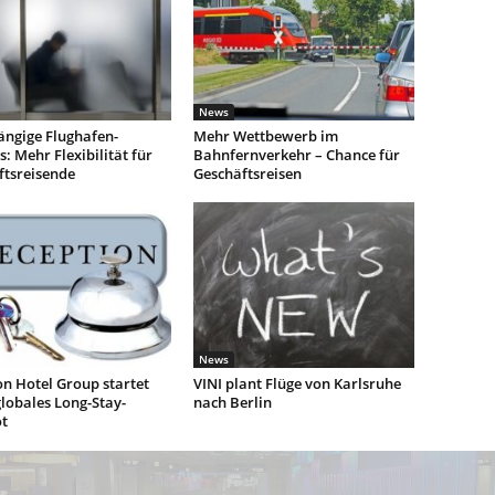
News
ngige Flughafen-
Mehr Wettbewerb im
: Mehr Flexibilität für
Bahnfernverkehr – Chance für
ftsreisende
Geschäftsreisen
News
n Hotel Group startet
VINI plant Flüge von Karlsruhe
lobales Long-Stay-
nach Berlin
t