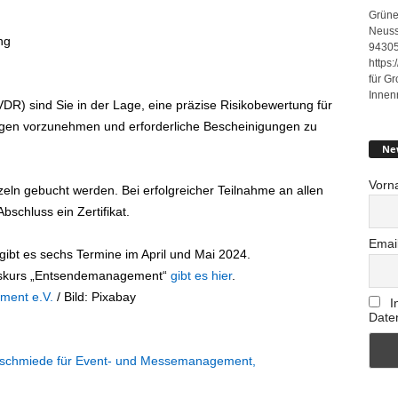
Grüne
Neuss
ng
94305
https
für G
Innen
DR) sind Sie in der Lage, eine präzise Risikobewertung für
gen vorzunehmen und erforderliche Bescheinigungen zu
Ne
Vorn
nzeln gebucht werden. Bei erfolgreicher Teilnahme an allen
bschluss ein Zertifikat.
Emai
 gibt es sechs Termine im April und Mai 2024.
atskurs „Entsendemanagement“
gibt es hier
.
ment e.V.
/ Bild: Pixabay
I
Date
lentschmiede für Event- und Messemanagement,