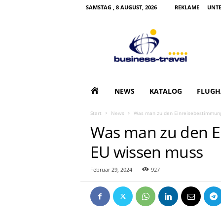
SAMSTAG , 8 AUGUST, 2026
REKLAME
UNT
B
u
s
i
n
e
s
H
NEWS
KATALOG
FLUGH
s
T
O
Start
News
Was man zu den Einreisebestimmun
r
Was man zu den E
a
M
v
EU wissen muss
e
E
l
|
Februar 29, 2024
927
G
e
s
c
h