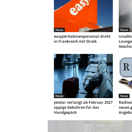
News
News
easyJet-Kabinenpersonal droht
Unabhä
in Frankreich mit Streik
Lounges
Geschä
News
News
Jetstar verlangt ab Februar 2027
Radisso
üppige Gebühren für das
neues g
Handgepäck
Angebo