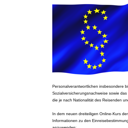
ä
f
t
s
r
e
i
s
e
n
|
D
i
e
Personalverantwortlichen insbesondere bü
n
Sozialversicherungsnachweise sowie das 
s
die je nach Nationalität des Reisenden und
t
r
e
In dem neuen dreiteiligen Online-Kurs de
i
Informationen zu den Einreisebestimmung
s
anzuwenden: