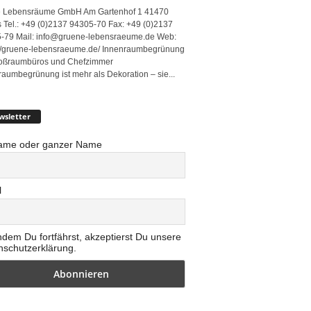
 Lebensräume GmbH Am Gartenhof 1 41470
 Tel.: +49 (0)2137 94305-70 Fax: +49 (0)2137
-79 Mail: info@gruene-lebensraeume.de Web:
://gruene-lebensraeume.de/ Innenraumbegrünung
roßraumbüros und Chefzimmer
raumbegrünung ist mehr als Dekoration – sie...
wsletter
ame oder ganzer Name
l
ndem Du fortfährst, akzeptierst Du unsere
nschutzerklärung.