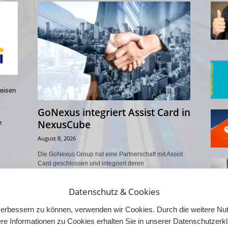
reisen
GoNexus integriert Assist Card in
NexusCube
e
August 8, 2026
Die GoNexus Group hat eine Partnerschaft mit Assist
Card geschlossen und integriert deren
Reiseassistenzleistungen in die B2B-Plattform
NexusCube. Der globale Marktplatz bündelt bereits
Datenschutz & Cookies
Erlebnisse,...
d verbessern zu können, verwenden wir Cookies. Durch die weitere 
re Informationen zu Cookies erhalten Sie in unserer Datenschutzerk