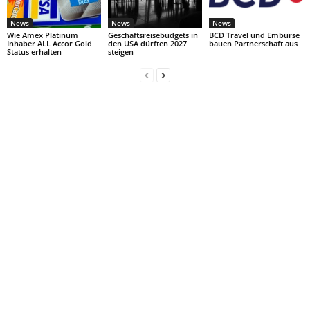
News
News
News
Wie Amex Platinum
Geschäftsreisebudgets in
BCD Travel und Emburse
Inhaber ALL Accor Gold
den USA dürften 2027
bauen Partnerschaft aus
Status erhalten
steigen