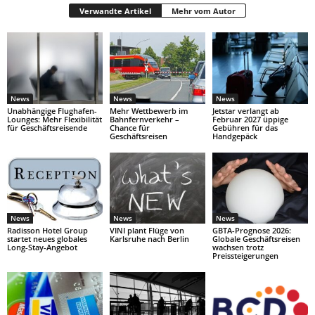
Verwandte Artikel
Mehr vom Autor
News
News
News
Unabhängige Flughafen-
Mehr Wettbewerb im
Jetstar verlangt ab
Lounges: Mehr Flexibilität
Bahnfernverkehr –
Februar 2027 üppige
für Geschäftsreisende
Chance für
Gebühren für das
Geschäftsreisen
Handgepäck
News
News
News
Radisson Hotel Group
VINI plant Flüge von
GBTA-Prognose 2026:
startet neues globales
Karlsruhe nach Berlin
Globale Geschäftsreisen
Long-Stay-Angebot
wachsen trotz
Preissteigerungen