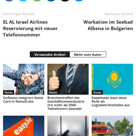
Vorheriger Artikel
Nächster Artikel
EL AL Israel Airlines
Workation im Seebad
Reservierung mit neuer
Albena in Bulgarien
Telefonnummer
Verwandte Artikel
Mehr vom Autor
News
News
News
GoNexus integriert Assist
Branchentreffen der
Kasachstan baut seine
Card in NexusCube
Geschäftsreiseindustrie
Rolle als
mit mehr als 5500
Logistikdrehscheibe aus
Teilnehmern beendet