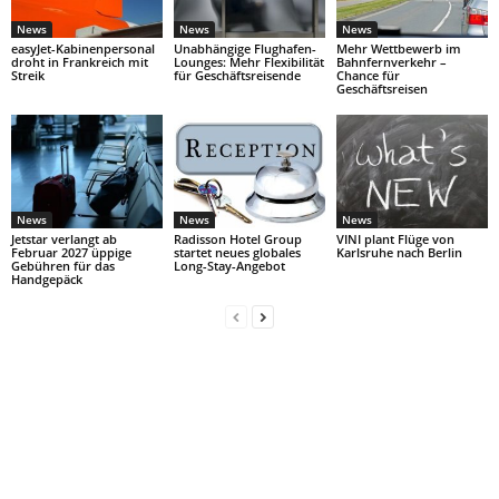
News
News
News
easyJet-Kabinenpersonal
Unabhängige Flughafen-
Mehr Wettbewerb im
droht in Frankreich mit
Lounges: Mehr Flexibilität
Bahnfernverkehr –
Streik
für Geschäftsreisende
Chance für
Geschäftsreisen
News
News
News
Jetstar verlangt ab
Radisson Hotel Group
VINI plant Flüge von
Februar 2027 üppige
startet neues globales
Karlsruhe nach Berlin
Gebühren für das
Long-Stay-Angebot
Handgepäck