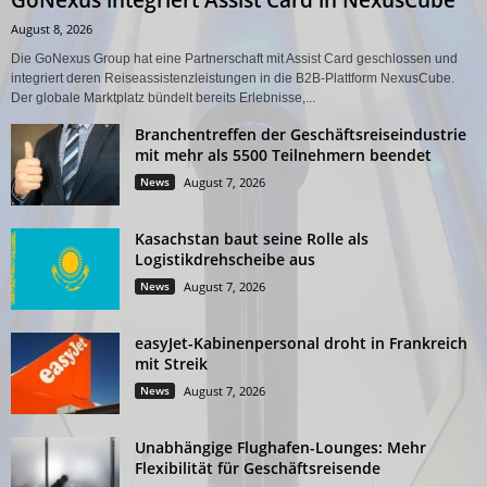
GoNexus integriert Assist Card in NexusCube
August 8, 2026
Die GoNexus Group hat eine Partnerschaft mit Assist Card geschlossen und
integriert deren Reiseassistenzleistungen in die B2B-Plattform NexusCube.
Der globale Marktplatz bündelt bereits Erlebnisse,...
Branchentreffen der Geschäftsreiseindustrie
mit mehr als 5500 Teilnehmern beendet
News
August 7, 2026
Kasachstan baut seine Rolle als
Logistikdrehscheibe aus
News
August 7, 2026
easyJet-Kabinenpersonal droht in Frankreich
mit Streik
News
August 7, 2026
Unabhängige Flughafen-Lounges: Mehr
Flexibilität für Geschäftsreisende