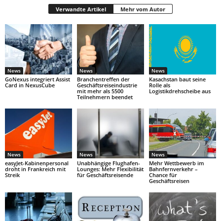
Verwandte Artikel
Mehr vom Autor
News
News
News
GoNexus integriert Assist
Branchentreffen der
Kasachstan baut seine
Card in NexusCube
Geschäftsreiseindustrie
Rolle als
mit mehr als 5500
Logistikdrehscheibe aus
Teilnehmern beendet
News
News
News
easyJet-Kabinenpersonal
Unabhängige Flughafen-
Mehr Wettbewerb im
droht in Frankreich mit
Lounges: Mehr Flexibilität
Bahnfernverkehr –
Streik
für Geschäftsreisende
Chance für
Geschäftsreisen