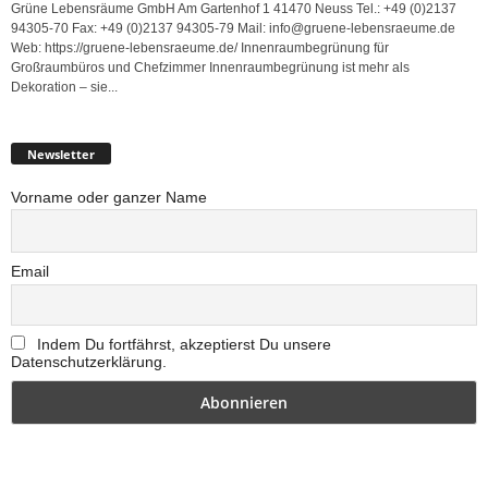
Grüne Lebensräume GmbH Am Gartenhof 1 41470 Neuss Tel.: +49 (0)2137
94305-70 Fax: +49 (0)2137 94305-79 Mail: info@gruene-lebensraeume.de
Web: https://gruene-lebensraeume.de/ Innenraumbegrünung für
Großraumbüros und Chefzimmer Innenraumbegrünung ist mehr als
Dekoration – sie...
Newsletter
Vorname oder ganzer Name
Email
Indem Du fortfährst, akzeptierst Du unsere
Datenschutzerklärung.