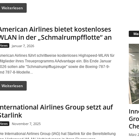
Weiterlesen
American Airlines bietet kostenloses
Mar
WLAN in der „Schmalrumpfflotte“ an
News
Januar 7, 2026
merican Airlines führt schrittweise kostenloses Highspeed-WLAN für
itglieder ihres Treueprogramms AAdvantage ein. Bis Ende Januar
026 sollen alle "Schmalrumpfflugzeuge" sowie die Boeing-787-9-
nd 787-8-Modelle...
Weiterlesen
International Airlines Group setzt auf
Inn
Starlink
Gr
News
November 7, 2025
Che
ie International Airlines Group (IAG) hat Starlink für die Bereitstellung
März 2