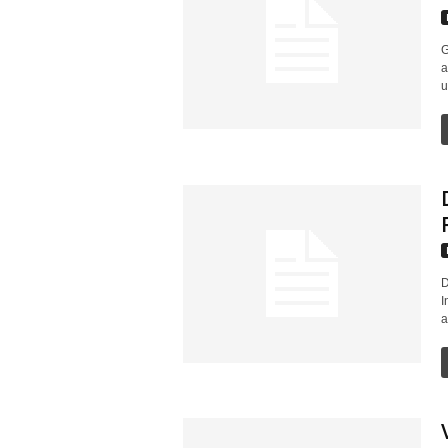
G
a
u
D
I
a