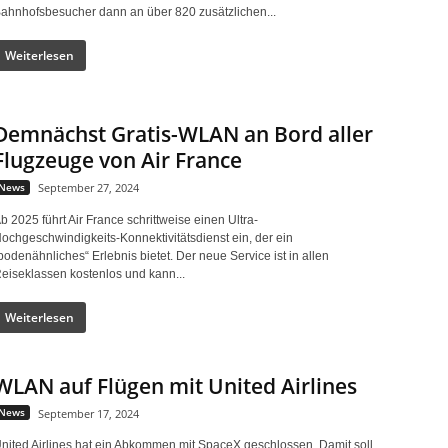
ahnhofsbesucher dann an über 820 zusätzlichen...
Weiterlesen
Demnächst Gratis-WLAN an Bord aller
Flugzeuge von Air France
News
September 27, 2024
b 2025 führt Air France schrittweise einen Ultra-
ochgeschwindigkeits-Konnektivitätsdienst ein, der ein
bodenähnliches“ Erlebnis bietet. Der neue Service ist in allen
eiseklassen kostenlos und kann...
Weiterlesen
WLAN auf Flügen mit United Airlines
News
September 17, 2024
nited Airlines hat ein Abkommen mit SpaceX geschlossen. Damit soll