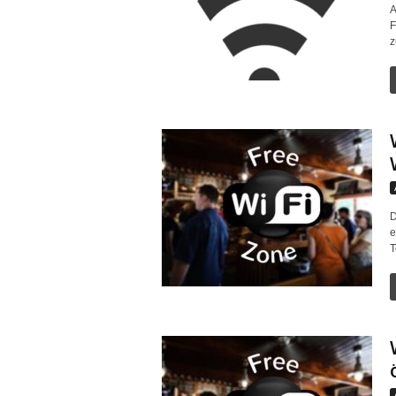
A
F
z
D
e
T