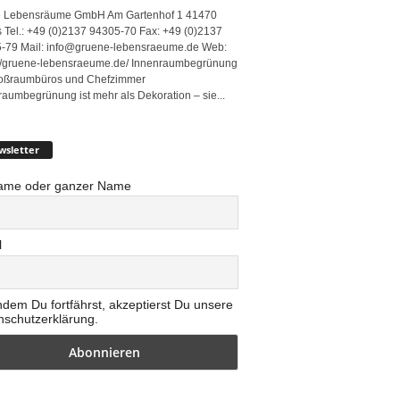
 Lebensräume GmbH Am Gartenhof 1 41470
 Tel.: +49 (0)2137 94305-70 Fax: +49 (0)2137
-79 Mail: info@gruene-lebensraeume.de Web:
://gruene-lebensraeume.de/ Innenraumbegrünung
roßraumbüros und Chefzimmer
raumbegrünung ist mehr als Dekoration – sie...
wsletter
ame oder ganzer Name
l
ndem Du fortfährst, akzeptierst Du unsere
nschutzerklärung.