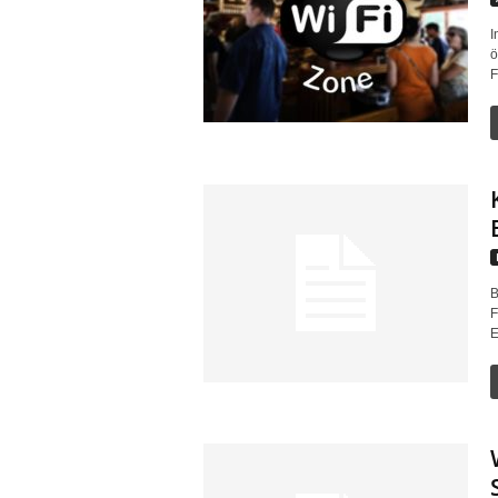
I
ö
F
B
F
E