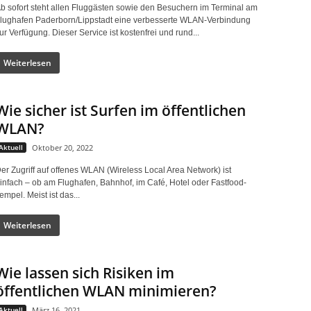
b sofort steht allen Fluggästen sowie den Besuchern im Terminal am
lughafen Paderborn/Lippstadt eine verbesserte WLAN-Verbindung
ur Verfügung. Dieser Service ist kostenfrei und rund...
Weiterlesen
Wie sicher ist Surfen im öffentlichen
WLAN?
Aktuell
Oktober 20, 2022
er Zugriff auf offenes WLAN (Wireless Local Area Network) ist
infach – ob am Flughafen, Bahnhof, im Café, Hotel oder Fastfood-
empel. Meist ist das...
Weiterlesen
Wie lassen sich Risiken im
öffentlichen WLAN minimieren?
Aktuell
März 16, 2021