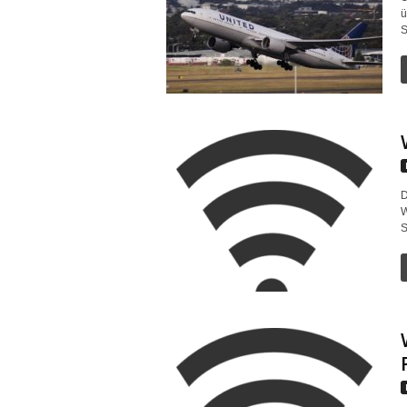
ü
S
D
W
S