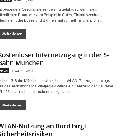
nsbesondere Geschäftsreisende sing gefährdet, wenn sie im
ffentlichen Raum wie zum Beispiel in Cafés, Einkaufszentren,
lughäfen oder Busse und Bahnen mal schnell ins öffentliche...
Weiterlesen
Kostenloser Internetzugang in der S-
Bahn München
News
April 24, 2018
ei der S-Bahn München ist ab sofort ein WLAN-Testzug unterwegs.
ür das sechsmonatige Pilotprojekt wurde ein Fahrzeug der Baureihe
T 423 technisch entsprechend ausgestattet....
Weiterlesen
WLAN-Nutzung an Bord birgt
Sicherheitsrisiken