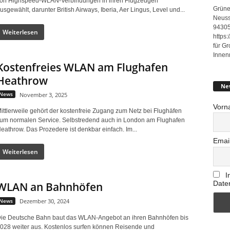
on Highspeed-WLAN-Verbindungen in ihren Flugzeugen
Grüne
usgewählt, darunter British Airways, Iberia, Aer Lingus, Level und...
Neuss
94305
Weiterlesen
https
für G
Innen
Kostenfreies WLAN am Flughafen
Heathrow
Ne
News
November 3, 2025
Vorn
ittlerweile gehört der kostenfreie Zugang zum Netz bei Flughäfen
um normalen Service. Selbstredend auch in London am Flughafen
eathrow. Das Prozedere ist denkbar einfach. Im...
Emai
Weiterlesen
I
Date
WLAN an Bahnhöfen
News
Dezember 30, 2024
ie Deutsche Bahn baut das WLAN-Angebot an ihren Bahnhöfen bis
028 weiter aus. Kostenlos surfen können Reisende und