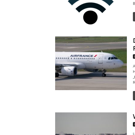
B
A
H
„
R
U