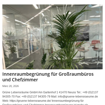
Innenraumbegrünung für Großraumbüros
und Chefzimmer
März 20, 2026
Grüne Lebensräume GmbH Am Gartenhof 1 41470 Neuss Tel.: +49 (0)2137
94305-70 Fax: +49 (0)2137 94305-79 Mail: info@gruene-lebensraeume.de
Web: https://gruene-lebensraeume.de/ Innenraumbegrünung für
Großraumbüros und Chefzimmer Innenraumbegrünung ist mehr als