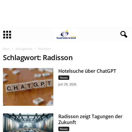
Start
Schlagworte
Radisson
Schlagwort: Radisson
Hotelsuche über ChatGPT
News
Juli 29, 2026
Radisson zeigt Tagungen der
Zukunft
News