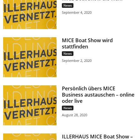
News
September 4, 2020
MICE Boat Show wird
stattfinden
News
September 2, 2020
Persönlich übers MICE
Business austauschen – online
oder live
News
August 28, 2020
ILLERHAUS MICE Boat Show –