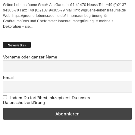
Grüne Lebensräume GmbH Am Gartenhof 1 41470 Neuss Tel.: +49 (0)2137
94305-70 Fax: +49 (0)2137 94305-79 Mail: info@gruene-lebensraeume.de
Web: https://gruene-lebensraeume.de/ Innenraumbegrünung für
Großraumbüros und Chefzimmer Innenraumbegrünung ist mehr als
Dekoration – sie...
Newsletter
Vorname oder ganzer Name
Email
Indem Du fortfährst, akzeptierst Du unsere
Datenschutzerklärung.