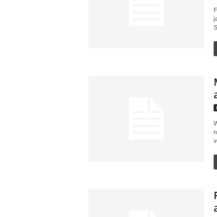
F
j
S
W
n
v