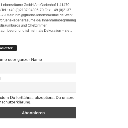
 Lebensräume GmbH Am Gartenhof 1 41470
 Tel.: +49 (0)2137 94305-70 Fax: +49 (0)2137
-79 Mail: info@gruene-lebensraeume.de Web:
://gruene-lebensraeume.de/ Innenraumbegrünung
roßraumbüros und Chefzimmer
raumbegrünung ist mehr als Dekoration – sie...
wsletter
ame oder ganzer Name
l
ndem Du fortfährst, akzeptierst Du unsere
nschutzerklärung.