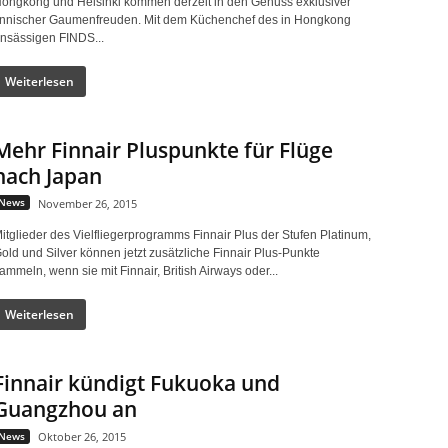
ongkong und Helsinki kommen derzeit in den Genuss exklusiver
innischer Gaumenfreuden. Mit dem Küchenchef des in Hongkong
nsässigen FINDS...
Weiterlesen
Mehr Finnair Pluspunkte für Flüge
nach Japan
News
November 26, 2015
itglieder des Vielfliegerprogramms Finnair Plus der Stufen Platinum,
old und Silver können jetzt zusätzliche Finnair Plus-Punkte
ammeln, wenn sie mit Finnair, British Airways oder...
Weiterlesen
Finnair kündigt Fukuoka und
Guangzhou an
News
Oktober 26, 2015