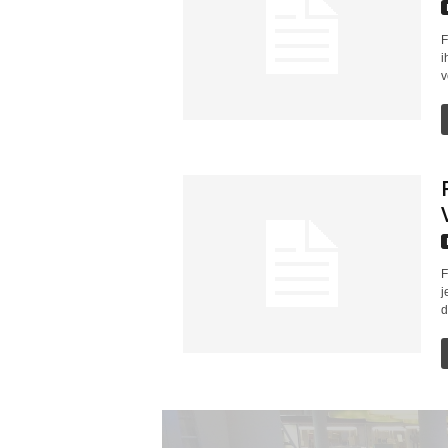
F
i
v
F
j
d