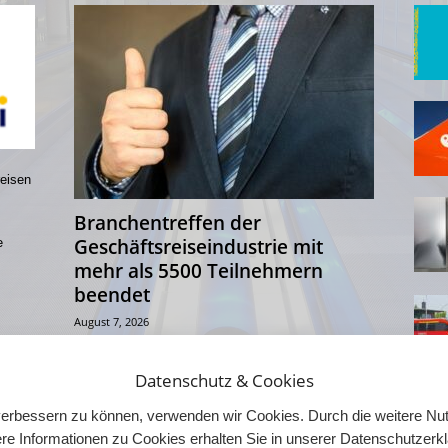
reisen
Branchentreffen der
Geschäftsreiseindustrie mit
e
mehr als 5500 Teilnehmern
beendet
August 7, 2026
Die Global Business Travel Association (GBTA) hat ihre
Convention 2026 in Chicago mit mehr als 5.500
Datenschutz & Cookies
Teilnehmern aus 47 Ländern beendet. Vom 3. bis...
d verbessern zu können, verwenden wir Cookies. Durch die weitere 
re Informationen zu Cookies erhalten Sie in unserer Datenschutzerk