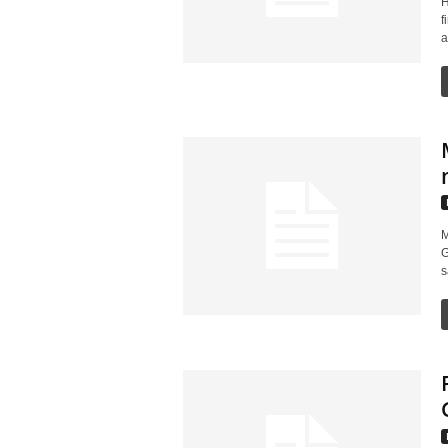
H
f
a
M
G
s