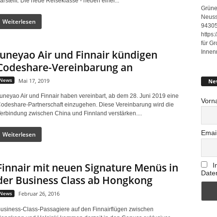
arstellt. Die neue Reiseklasse - neben einer...
Grüne
Neuss
Weiterlesen
94305
https
für G
Juneyao Air und Finnair kündigen
Innen
Codeshare-Vereinbarung an
News
Mai 17, 2019
Ne
uneyao Air und Finnair haben vereinbart, ab dem 28. Juni 2019 eine
Vorn
odeshare-Partnerschaft einzugehen. Diese Vereinbarung wird die
erbindung zwischen China und Finnland verstärken....
Emai
Weiterlesen
Finnair mit neuen Signature Menüs in
I
Date
der Business Class ab Hongkong
News
Februar 26, 2016
usiness-Class-Passagiere auf den Finnairflügen zwischen