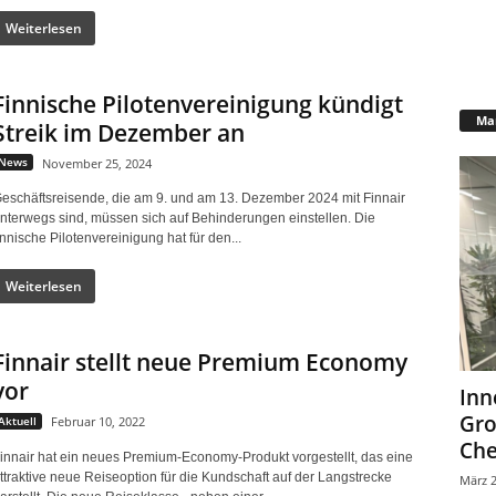
Weiterlesen
Finnische Pilotenvereinigung kündigt
Mar
Streik im Dezember an
News
November 25, 2024
eschäftsreisende, die am 9. und am 13. Dezember 2024 mit Finnair
nterwegs sind, müssen sich auf Behinderungen einstellen. Die
innische Pilotenvereinigung hat für den...
Weiterlesen
Finnair stellt neue Premium Economy
vor
Inn
Gr
Aktuell
Februar 10, 2022
Che
innair hat ein neues Premium-Economy-Produkt vorgestellt, das eine
ttraktive neue Reiseoption für die Kundschaft auf der Langstrecke
März 2