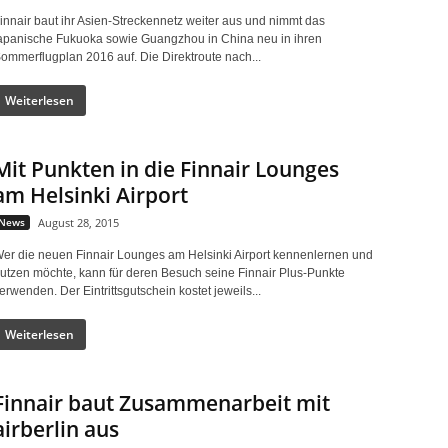
innair baut ihr Asien-Streckennetz weiter aus und nimmt das
apanische Fukuoka sowie Guangzhou in China neu in ihren
ommerflugplan 2016 auf. Die Direktroute nach...
Weiterlesen
Mit Punkten in die Finnair Lounges
am Helsinki Airport
News
August 28, 2015
er die neuen Finnair Lounges am Helsinki Airport kennenlernen und
utzen möchte, kann für deren Besuch seine Finnair Plus-Punkte
erwenden. Der Eintrittsgutschein kostet jeweils...
Weiterlesen
Finnair baut Zusammenarbeit mit
airberlin aus