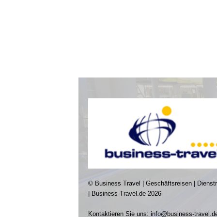
© Business Travel | Geschäftsreisen | Dienst
| Business-Travel.de 2026
Kontaktieren Sie uns:
info@business-travel.d