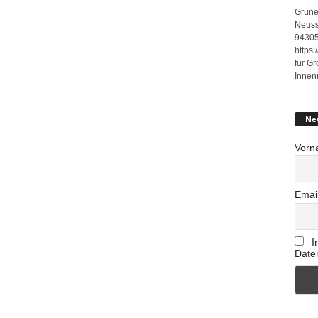
Grüne
Neuss
94305
https
für G
Innen
Ne
Vorn
Emai
I
Date