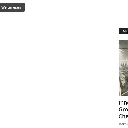
Weiterlesen
Mar
Inn
Gr
Che
März 2