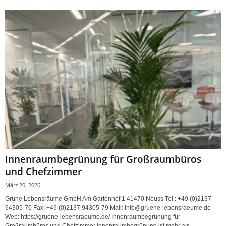
Innenraumbegrünung für Großraumbüros
und Chefzimmer
März 20, 2026
Grüne Lebensräume GmbH Am Gartenhof 1 41470 Neuss Tel.: +49 (0)2137
94305-70 Fax: +49 (0)2137 94305-79 Mail: info@gruene-lebensraeume.de
Web: https://gruene-lebensraeume.de/ Innenraumbegrünung für
Großraumbüros und Chefzimmer Innenraumbegrünung ist mehr als