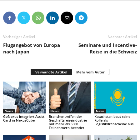
Vorheriger Artikel
Nächster Artikel
Flugangebot von Europa
Seminare und Incentive-
nach Japan
Reise in die Schweiz
Verwandte Artikel
Mehr vom Autor
News
News
News
GoNexus integriert Assist
Branchentreffen der
Kasachstan baut seine
Card in NexusCube
Geschäftsreiseindustrie
Rolle als
mit mehr als 5500
Logistikdrehscheibe aus
Teilnehmern beendet