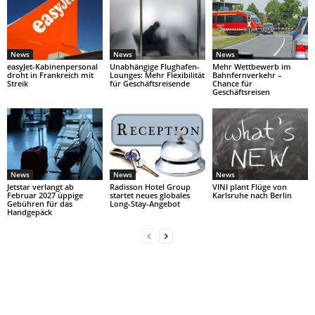
News
News
News
easyJet-Kabinenpersonal
Unabhängige Flughafen-
Mehr Wettbewerb im
droht in Frankreich mit
Lounges: Mehr Flexibilität
Bahnfernverkehr –
Streik
für Geschäftsreisende
Chance für
Geschäftsreisen
News
News
News
Jetstar verlangt ab
Radisson Hotel Group
VINI plant Flüge von
Februar 2027 üppige
startet neues globales
Karlsruhe nach Berlin
Gebühren für das
Long-Stay-Angebot
Handgepäck