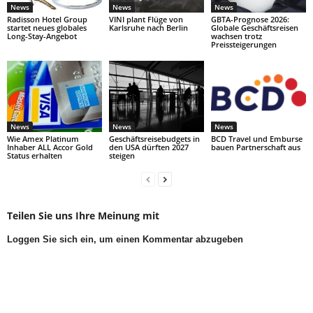
News
News
News
Radisson Hotel Group
VINI plant Flüge von
GBTA-Prognose 2026:
startet neues globales
Karlsruhe nach Berlin
Globale Geschäftsreisen
Long-Stay-Angebot
wachsen trotz
Preissteigerungen
News
News
News
Wie Amex Platinum
Geschäftsreisebudgets in
BCD Travel und Emburse
Inhaber ALL Accor Gold
den USA dürften 2027
bauen Partnerschaft aus
Status erhalten
steigen
Teilen Sie uns Ihre Meinung mit
Loggen Sie sich ein, um einen Kommentar abzugeben