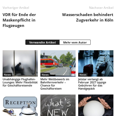
Vorheriger Artikel
Nächster Artikel
VDR für Ende der
Wasserschaden behindert
Maskenpflicht in
Zugverkehr in Köln
Flugzeugen
Verwandte Artikel
Mehr vom Autor
News
News
News
Unabhängige Flughafen-
Mehr Wettbewerb im
Jetstar verlangt ab
Lounges: Mehr Flexibilität
Bahnfernverkehr –
Februar 2027 üppige
für Geschäftsreisende
Chance für
Gebühren für das
Geschäftsreisen
Handgepäck