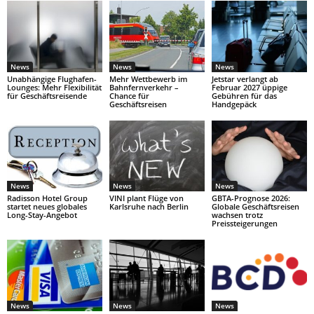
News
News
News
Unabhängige Flughafen-
Mehr Wettbewerb im
Jetstar verlangt ab
Lounges: Mehr Flexibilität
Bahnfernverkehr –
Februar 2027 üppige
für Geschäftsreisende
Chance für
Gebühren für das
Geschäftsreisen
Handgepäck
News
News
News
Radisson Hotel Group
VINI plant Flüge von
GBTA-Prognose 2026:
startet neues globales
Karlsruhe nach Berlin
Globale Geschäftsreisen
Long-Stay-Angebot
wachsen trotz
Preissteigerungen
News
News
News