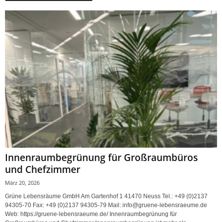
Innenraumbegrünung für Großraumbüros
und Chefzimmer
März 20, 2026
Grüne Lebensräume GmbH Am Gartenhof 1 41470 Neuss Tel.: +49 (0)2137
94305-70 Fax: +49 (0)2137 94305-79 Mail: info@gruene-lebensraeume.de
Web: https://gruene-lebensraeume.de/ Innenraumbegrünung für