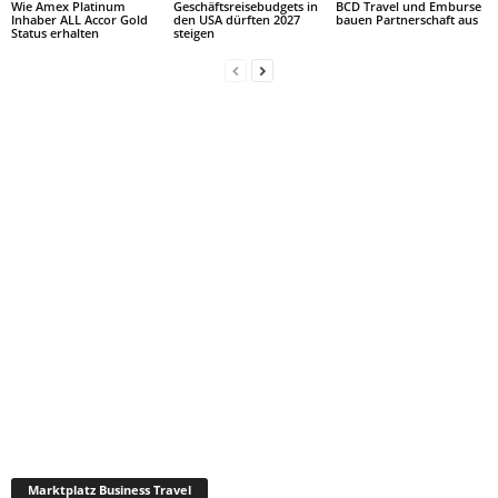
Wie Amex Platinum
Geschäftsreisebudgets in
BCD Travel und Emburse
Inhaber ALL Accor Gold
den USA dürften 2027
bauen Partnerschaft aus
Status erhalten
steigen
Marktplatz Business Travel